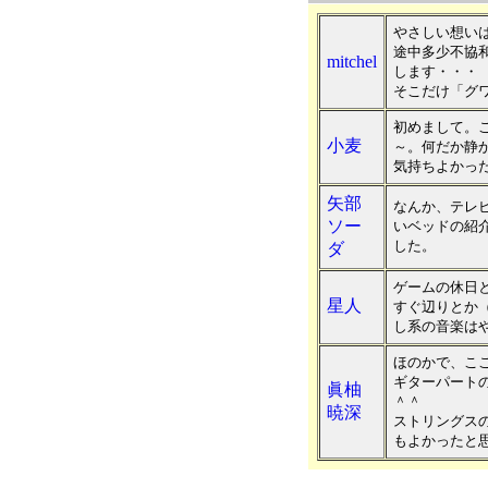
やさしい想い
途中多少不協
mitchel
します・・・
そこだけ「グ
初めまして。
小麦
～。何だか静
気持ちよかった
矢部
なんか、テレ
ソー
いベッドの紹
した。
ダ
ゲームの休日
星人
すぐ辺りとか
し系の音楽は
ほのかで、こ
ギターパート
眞柚
＾＾
暁深
ストリングス
もよかったと