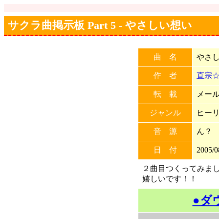
サクラ曲掲示板 Part 5 - やさしい想い
曲 名
やさ
作 者
直宗
転 載
メール
ジャンル
ヒー
音 源
ん？
日 付
2005/0
２曲目つくってみまし
嬉しいです！！
●ダ