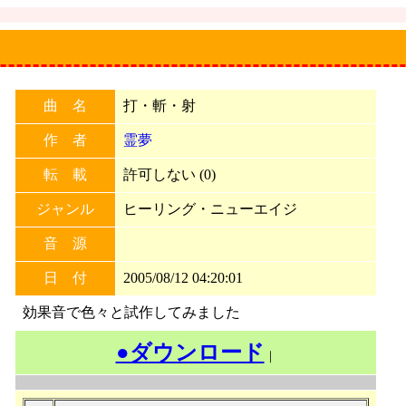
曲 名
打・斬・射
作 者
霊夢
転 載
許可しない (0)
ジャンル
ヒーリング・ニューエイジ
音 源
日 付
2005/08/12 04:20:01
効果音で色々と試作してみました
●ダウンロード
｜