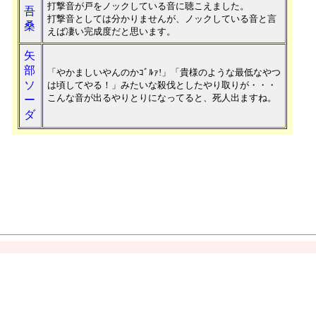
打撃音が戸をノックしている音に聴こえました。
吾
打撃音としては分かりませんが、ノックしている音と言
桑
えば凄い完成度だと思います。
矢
部
「やかましいやんのかｺﾞﾙｧ!」「貴様のような最低なやつ
ソ
は頃してやる！」みたいな殺伐としたやり取りが・・・
こんな音が出るやりとりになってると、死人出ますね。
ー
ダ