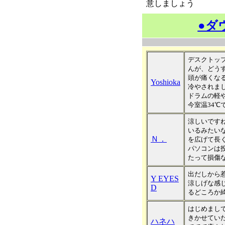
意しましょう
●ダ
デスクトッ
んが、どう
頭が痛くな
Yoshioka
冷やされまし
ドラムの軽
今室温34
涼しいです
いるみたい
Ｎ．
を広げて長
パソコンは
たって損傷
出だしから
Y EYES
涼しげな感
D
るどころか綺麗
はじめまし
きかせてい
ハネハ