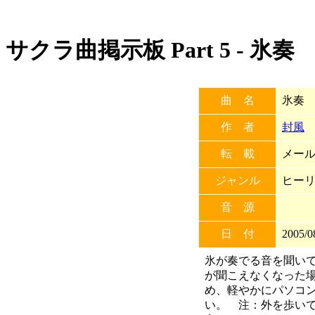
サクラ曲掲示板 Part 5 - 氷奏
曲 名
氷奏
作 者
封風
転 載
メール
ジャンル
ヒー
音 源
日 付
2005/0
氷が奏でる音を聞い
が聞こえなくなった
め、軽やかにパソコ
い。 注：外を歩い