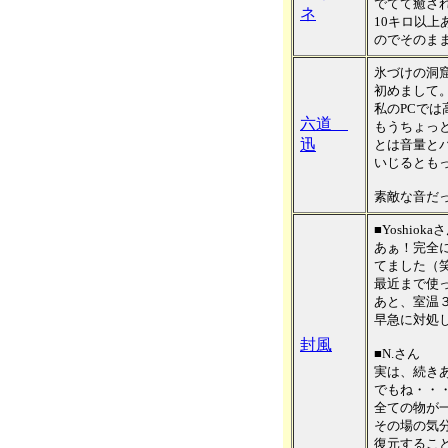
でてて癒さ
ネ
10キロ以
のでそのま
氷づけの洞
初めまして
私のPCで
六道
もうちょっ
迅
とは音量と
いじるとも
素敵な音だ
■Yoshioka
あぁ！完全
てました（
最近まで使
あと、室温
早急に対処
封風
■N.さん
実は、続き
でもね・・
全ての物が
その場の気
復元するこ