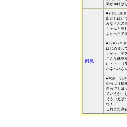
気が向けば
■Y EYESD
出だしはい
みなさんの
ちゃんと涼
よかったです(-
■ハネハネさ
はじめまし
くそぅ、デ
こんな醜態
封風
に・・・（
ハネハネさ
■六道 迅さ
やっぱり展
自分でも薄
ていうか、
そういえば
ね！
これまた存