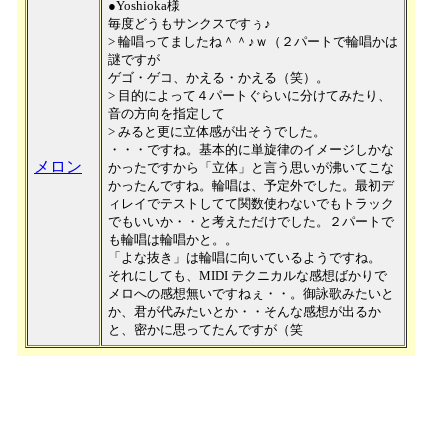
●Yoshioka様
毎度どうもサンクスですぅ♪
> 輪唱ってましたね＾＾♪ｗ（２パートで輪唱かは
謎ですが
ゲゴ・ゲコ、かえる・かえる（笑）。
> 目的によって４パートぐらいに分けてみたり、
音の方向を指定して
> みると更に立体感が出そうでした。
・・・ですね。基本的に単旋律のイメージしかな
メロン
かったですから「立体」と言う思いが沸いてこな
かったんですね。輪唱は、予定外でした。最初デ
ィレイでテストしてて関数使わないでもトラック
でもいいか・・と考えただけでした。２パートで
も輪唱は輪唱かと。。
「よな抜き」は輪唱に向いているようですね。
それにしても、MIDI テクニカルな感想ばかりで
メロへの感想無いですねぇ・・。御詠歌みたいと
か、君が代みたいとか・・そんな感想が出るか
と、密かに思ってたんですが（笑