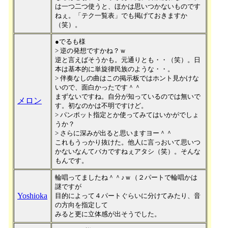
は一つ二つ使うと、ほかは思いつかないものです
ねぇ。「テク一覧表」でも掲げておきますか
（笑）。
●でるも様
> 逆の発想ですかね？ｗ
逆と言えばそうかも。元通りとも・・（笑）。日
本は基本的に単旋律民族のような・・。
> 伴奏なしの曲はこの掲示板ではホント見かけな
いので、面白かったです＾＾
まずないですね。自分が知っているのでは無いで
メロン
す。初なのかは不明ですけど。
> パンポット指定とか使ってみてはいかがでしょ
うか？
> さらに深みが出ると思いますヨー＾＾
これもうっかり抜けた。他人に言っおいて思いつ
かないなんてバカですねぇアタシ（笑）。そんな
もんです。
輪唱ってましたね＾＾♪ｗ（２パートで輪唱かは
謎ですが
Yoshioka
目的によって４パートぐらいに分けてみたり、音
の方向を指定して
みると更に立体感が出そうでした。