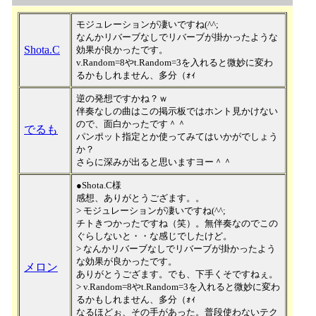
モジュレーションが凄いですね(^^;
なんかリバーブなしでリバーブが掛かったような
Shota.C
効果が良かったです。
v.Random=8やt.Random=3を入れると微妙に変わ
るかもしれません、多分（ｫｨ
逆の発想ですかね？ｗ
伴奏なしの曲はこの掲示板ではホント見かけない
ので、面白かったです＾＾
でるも
パンポット指定とか使ってみてはいかがでしょう
か？
さらに深みが出ると思いますヨー＾＾
●Shota.C様
感想、ありがとうござます。。
> モジュレーションが凄いですね(^^;
チトきつかったですね（笑）。無伴奏なのでこの
ぐらしないと・・な感じでしたけど。
> なんかリバーブなしでリバーブが掛かったよう
な効果が良かったです。
メロン
ありがとうござます。でも、下手くそですねぇ。
> v.Random=8やt.Random=3を入れると微妙に変わ
るかもしれません、多分（ｫｨ
なるほどぉ、その手があった。普段使わないテク