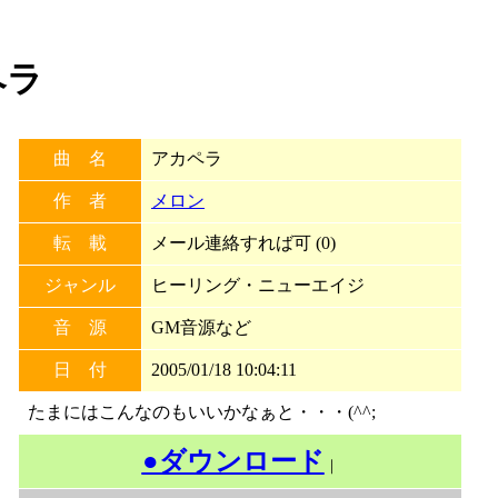
ペラ
曲 名
アカペラ
作 者
メロン
転 載
メール連絡すれば可 (0)
ジャンル
ヒーリング・ニューエイジ
音 源
GM音源など
日 付
2005/01/18 10:04:11
たまにはこんなのもいいかなぁと・・・(^^;
●ダウンロード
｜