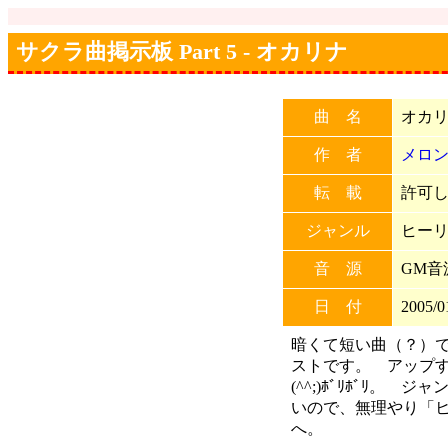
サクラ曲掲示板 Part 5 - オカリナ
曲 名
オカ
作 者
メロ
転 載
許可しな
ジャンル
ヒー
音 源
GM音
日 付
2005/0
暗くて短い曲（？）
ストです。 アップす
(^^;)ﾎﾞﾘﾎﾞﾘ。
いので、無理やり「
へ。