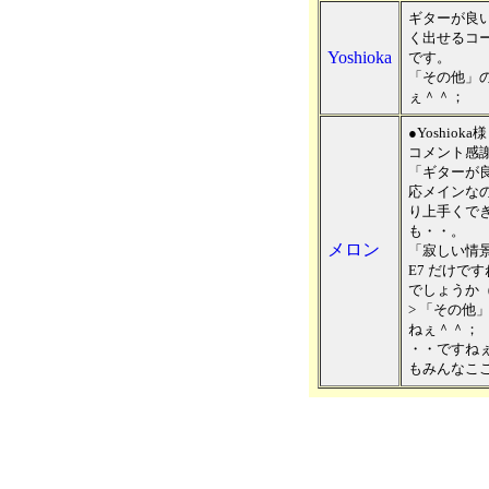
ギターが良
く出せるコ
Yoshioka
です。
「その他」
ぇ＾＾；
●Yoshioka様
コメント感
「ギターが
応メインな
り上手くで
も・・。
メロン
「寂しい情景
E7 だけで
でしょうか
> 「その他
ねぇ＾＾；
・・ですね
もみんなこ