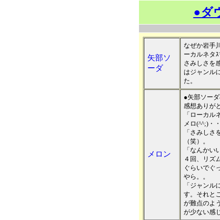
●ダ
なぜか岩手
ーカルネタｽ
矢部ソ
さみしさを
ーダ
はジャンル
た。
●矢部ソーダ
感想ありが
「ローカル
メロ(^^;)
「さみしさ
（笑）。
「なんかい
メロン
４回、リズ
ぐらいでぐ
やら。。
「ジャンル
す。それと
が難点のよ
が少ない感