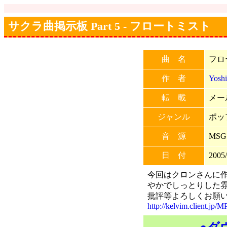
サクラ曲掲示板 Part 5 - フロートミスト
曲 名
フロ
作 者
Yosh
転 載
メー
ジャンル
ポッ
音 源
MSG
日 付
2005/
今回はクロンさんに作
やかでしっとりした
批評等よろしくお願いしま
http://kelvim.client.jp/M