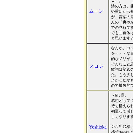
ｗ…。
詩の方は、
ムーン
や重いかも
が、言葉の選
んの「爽や
での見解で
でも曲自体
と思います
なんか、コ
を・・・な感
的なノリが
そんなこと
メロン
歌詞は堅め
た。もう少
よかったか
ので抽象的
＞lily様。
感想どもでつ
待ち構えら
初夏って感
しくなりま
Yoshioka
＞∴㌢㍍様
感想thank