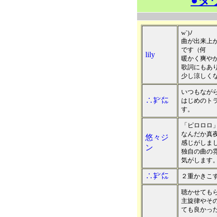
●ダ
w`)ﾉ
曲が出来上
です（何
lily
暖かく爽やか
歌詞にもあ
少し涼しく
いつもなが
∴㌢㍍
はじめのトラ
す。
「ピロロロ
なんだか真
悠々ジ
感じがしま
ン
独自の曲の
気がします
∴㌢㍍
２重かきこ
聴かせても
主旋律やそ
ても良かっ