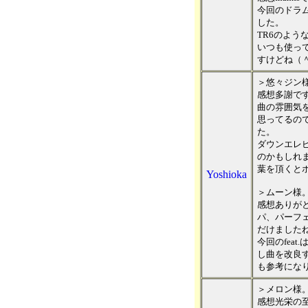
今回のドラ
した。
TR6のよ
いつも使っ
すけどね（
＞悠々ジン
感想多謝で
曲の雰囲気
思ってるの
た。
ダウンエレ
のかもしれ
葉を頂くと
Yoshioka
＞ムーン様
感想ありがと
パ、パーフ
だけました
今回のfea
し曲を改良
も参考にな
＞メロン様
感想光栄の