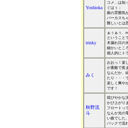
コメ…は知
Yoshioka
ぐはぅ；
曲の雰囲気
パーカスち
難しいとは
ぁぅぁぅ、mp
ということで
trinky
木漏れ日の
細かいところ
個人的にト
おおっ！楽
が素敵で羨
なんだか、
みく
たり・・・
楽しく爽や
です！
煌びやかな
かび上がり
秋野流
フロートっ
斗
なんか光の
い曲でした
バックで流