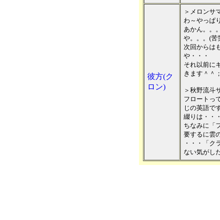
＞メロンサ
わ～やっぱ
あかん。。
や。。。(苦
次回からは
や・・・
それ以前に
きます＾＾
彼方(ク
ロン)
＞秋野流斗
フロートっ
じの英語で
綴りは・・・
ちなみに「
要するに雲
・・・「ク
ない気がし