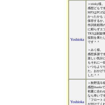
＞trinky様。
感想どもで
MP3はPC
かったかも
保存するか。
作詞依頼用
に頼らずエ
TR3は副
役割を果た
Yoshioka
です＾＾
＞みく様。
感想多謝で
楽しい気分
もそれに一
いつもより
た。おかげ
した＾＾
＞秋野流斗
感想thanks
初夏に合わ
なら幸いで
「フロート
Yoshioka
が付けてく