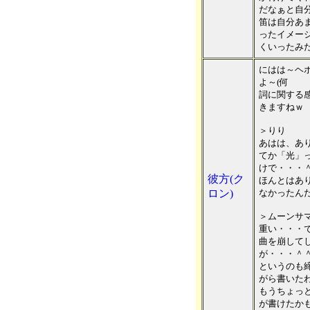
だなぁと自
笛は自分あ
ったイメー
くいったみた
にはは～ヘ
よ～(何
詞に関する
きますねｗ
＞りり
あはは、あ
てか「光」
けで・・・
彼方(ク
ほんとはあ
ロン)
なかったんだ
＞ムーンサ
重い・・・
曲を崩して
が・・・＾
というのも
がら書いた
もうちょっ
が書けたか