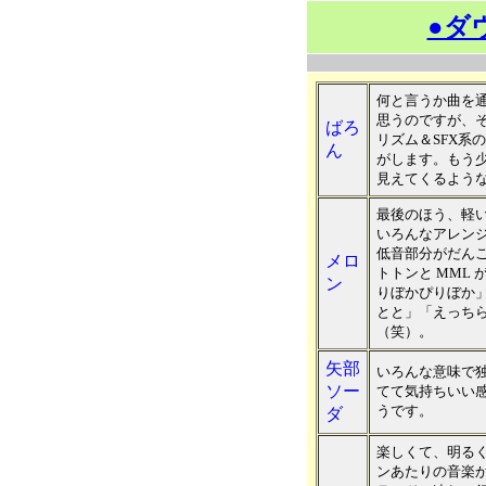
●ダ
何と言うか曲を
思うのですが、
ばろ
リズム＆SFX系
ん
がします。もう
見えてくるよう
最後のほう、軽
いろんなアレン
低音部分がだん
メロ
トトンと MML
ン
りぼかぴりぼか
とと」「えっち
（笑）。
矢部
いろんな意味で
ソー
てて気持ちいい
うです。
ダ
楽しくて、明る
ンあたりの音楽