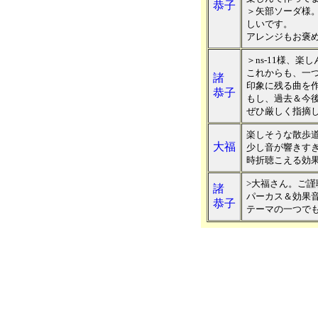
恭子
＞矢部ソーダ様
しいです。
アレンジもお褒
＞ns-11様、
これからも、一
諸
印象に残る曲を
恭子
もし、過去＆今
ぜひ厳しく指摘
楽しそうな散歩
大福
少し音が響きす
時折聴こえる効
>大福さん。ご
諸
パーカス＆効果
恭子
テーマの一つで