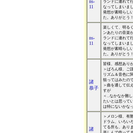
ns-
ランドに連れて
11
なってしまいま
発想が素晴らし
た。ありがとう
楽しくて、明る
ンあたりの音楽
ns-
ランドに連れて
11
なってしまいま
発想が素晴らし
た。ありがとう
皆様、感想あり
＞ばろん様、ご
リズム＆音色に
狙ってはみたのです
諸
＞曲を通して伝
恭子
すが
＜...なかなか
たいとは思って
は特にないかなっ
＞メロン様、有
ドラム、いろい
てる所も、ありま
諸
楽しんで作って