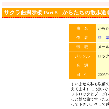
サクラ曲掲示板 Part 5 - からたちの散歩
曲 名
から
作 者
諸 
転 載
メール
ジャンル
ロッ
音 源
日 付
2005/0
すいません私も以前
えてます）..。短い
フトロックとプログ
っと妙な曲です（た
って下さい。そして