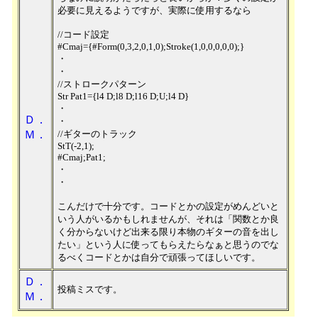
必要に見えるようですが、実際に使用するなら
//コード設定
#Cmaj={#Form(0,3,2,0,1,0);Stroke(1,0,0,0,0,0);}
・
・
//ストロークパターン
Str Pat1={l4 D;l8 D;l16 D;U;l4 D}
・
Ｄ．
・
Ｍ．
//ギターのトラック
StT(-2,1);
#Cmaj;Pat1;
・
・
こんだけで十分です。コードとかの設定がめんどいと
いう人がいるかもしれませんが、それは「関数とか良
く分からないけど出来る限り本物のギターの音を出し
たい」という人に使ってもらえたらなぁと思うのでな
るべくコードとかは自分で頑張ってほしいです。
Ｄ．
投稿ミスです。
Ｍ．