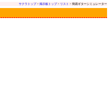
サクラトップ
>
掲示板トップ
>
リスト
> 簡易ギターシミュレーター