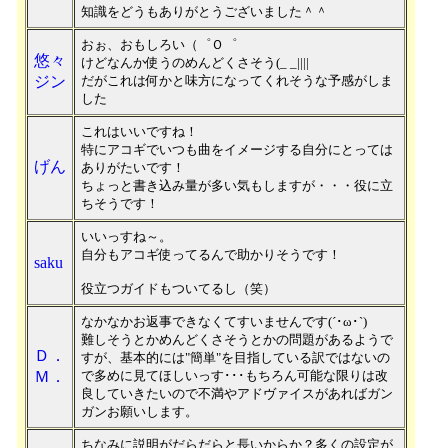
知識をどうもありがとうございました＾＾
おぉ、おもしろい（゜Ｏ゜
悠々
けどなんか使うのめんどくさそう(_ _||||
ジン
だがこれは何かと味方になってくれそうな予感がしま
した
これはいいですね！
特にアコギでいつも曲をイメージする自分にとっては
げん
ありがたいです！
ちょっと書き込み量が多い気もしますが・・・役に立
ちそうです！
いいっすね～。
自分もアコギ使ってるんで助かりそうです！
saku
役立つガイドもついてるし（笑）
なかなかお返事できなくてすいませんです(´･ω･`)
難しそうとかめんどくさそうとかの問題があるようで
Ｄ．
すが、基本的には"簡単"を目指している訳ではないの
Ｍ．
で多めに見てほしいっす･･･もちろん可能な限りは改
良していきたいので不満やアドヴァイスがあればガン
ガンお願いします。
ちなみに説明がだらだらと長いからか？多くの設定が