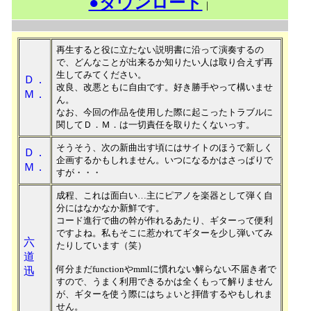
●ダウンロード
｜
再生すると役に立たない説明書に沿って演奏するの
で、どんなことが出来るか知りたい人は取り合えず再
生してみてください。
Ｄ．
改良、改悪ともに自由です。好き勝手やって構いませ
Ｍ．
ん。
なお、今回の作品を使用した際に起こったトラブルに
関してＤ．Ｍ．は一切責任を取りたくないっす。
そうそう、次の新曲出す頃にはサイトのほうで新しく
Ｄ．
企画するかもしれません。いつになるかはさっぱりで
Ｍ．
すが・・・
成程、これは面白い…主にピアノを楽器として弾く自
分にはなかなか新鮮です。
コード進行で曲の幹が作れるあたり、ギターって便利
ですよね。私もそこに惹かれてギターを少し弾いてみ
六
たりしています（笑）
道
何分まだfunctionやmmlに慣れない解らない不届き者で
迅
すので、うまく利用できるかは全くもって解りません
が、ギターを使う際にはちょいと拝借するやもしれま
せん。