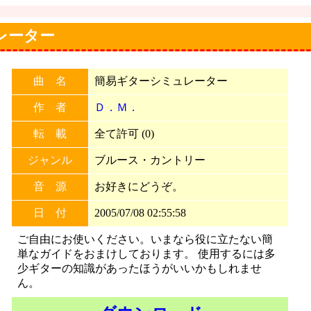
ュレーター
曲 名
簡易ギターシミュレーター
作 者
Ｄ．Ｍ．
転 載
全て許可 (0)
ジャンル
ブルース・カントリー
音 源
お好きにどうぞ。
日 付
2005/07/08 02:55:58
ご自由にお使いください。いまなら役に立たない簡
単なガイドをおまけしております。 使用するには多
少ギターの知識があったほうがいいかもしれませ
ん。