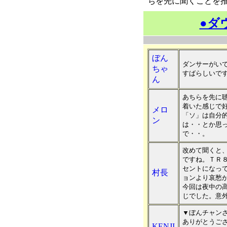
ちを先に聞くことを
●ダ
ぼん
ダンサーがい
ちゃ
すばらしいで
ん
あちらを先に
着いた感じで
メロ
「ソ」は自分的に
ン
は・・とか思
で・・。
改めて聞くと
ですね。ＴＲ
セントになっ
村長
ョンより哀愁
今回は夜中の
じでした。意
▼ぼんチャン
ありがとうご
KENJI