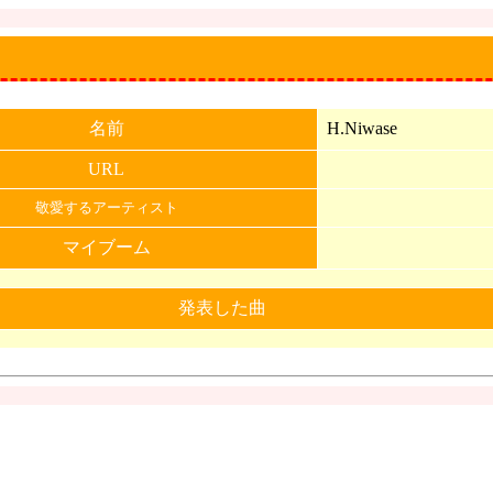
名前
H.Niwase
URL
敬愛するアーティスト
マイブーム
発表した曲