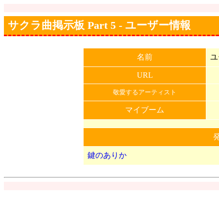
サクラ曲掲示板 Part 5 - ユーザー情報
名前
ユ
URL
敬愛するアーティスト
マイブーム
鍵のありか