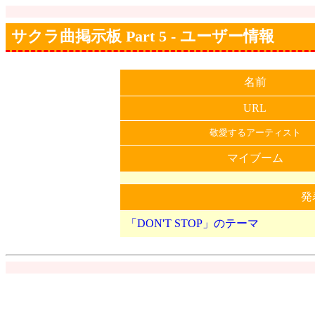
サクラ曲掲示板 Part 5 - ユーザー情報
名前
URL
敬愛するアーティスト
マイブーム
発
「DON'T STOP」のテーマ