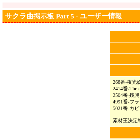
サクラ曲掲示板 Part 5 - ユーザー情報
268番-夜光
2414番-The ex
2504番-残
4991番-
5021番-カ
素材王決定戦