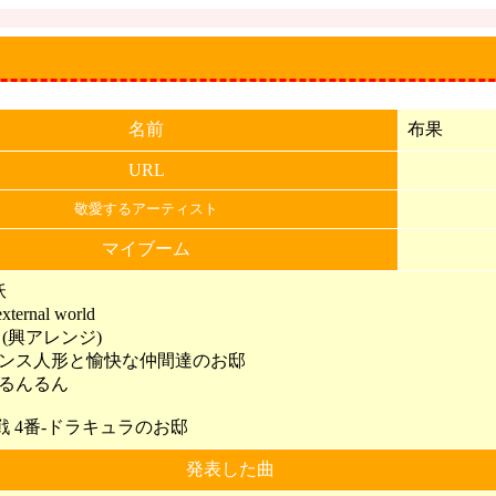
名前
布果
URL
敬愛するアーティスト
マイブーム
妖
ternal world
興 (興アレンジ)
フランス人形と愉快な仲間達のお邸
ビるんるん
 4番-ドラキュラのお邸
発表した曲