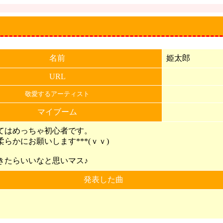
名前
姫太郎
URL
敬愛するアーティスト
マイブーム
てはめっちゃ初心者です。
らかにお願いします***(ｖｖ)
きたらいいなと思いマス♪
発表した曲