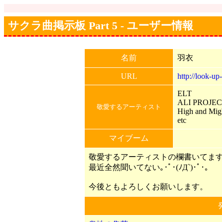
サクラ曲掲示板 Part 5 - ユーザー情報
名前
羽衣
URL
http://look-up
ELT
ALI PROJE
敬愛するアーティスト
High and Mig
etc
マイブーム
敬愛するアーティストの欄書いてま
最近全然聞いてない｡･ﾟ･(ﾉД`)･ﾟ･｡
今後ともよろしくお願いします。