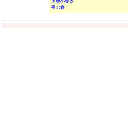
奥地の集落
夜の森