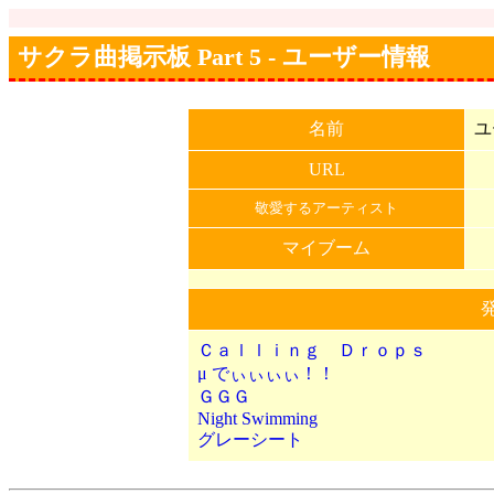
サクラ曲掲示板 Part 5 - ユーザー情報
名前
ユ
URL
敬愛するアーティスト
マイブーム
Ｃａｌｌｉｎｇ Ｄｒｏｐｓ
μ でぃぃぃぃ！！
ＧＧＧ
Night Swimming
グレーシート