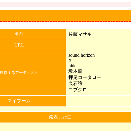
名前
佐藤マサキ
URL
sound horizon
X
hide
坂本龍一
敬愛するアーティスト
押尾コータロー
久石譲
コブクロ
マイブーム
発表した曲