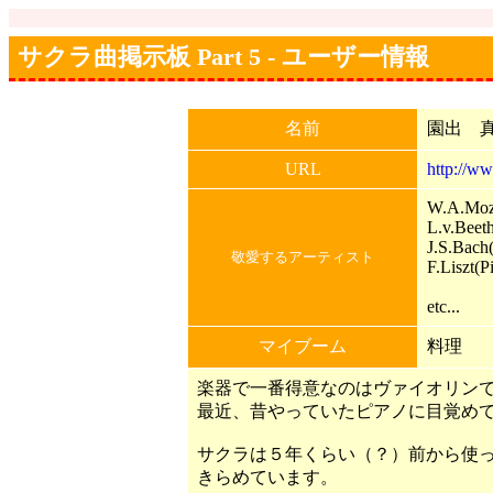
サクラ曲掲示板 Part 5 - ユーザー情報
名前
園出 
URL
http://ww
W.A.Moza
L.v.Beet
J.S.Bach
敬愛するアーティスト
F.Liszt(P
etc...
マイブーム
料理
楽器で一番得意なのはヴァイオリン
最近、昔やっていたピアノに目覚め
サクラは５年くらい（？）前から使
きらめています。