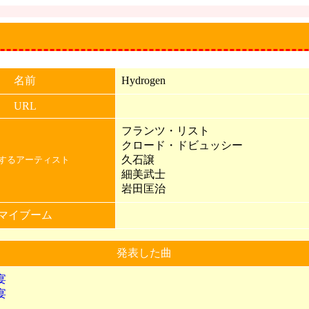
名前
Hydrogen
URL
フランツ・リスト
クロード・ドビュッシー
久石譲
するアーティスト
細美武士
岩田匡治
マイブーム
発表した曲
宴
宴