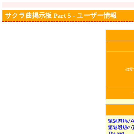
サクラ曲掲示板 Part 5 - ユーザー情報
敬愛
魑魅魍魎の
魑魅魍魎の
The past