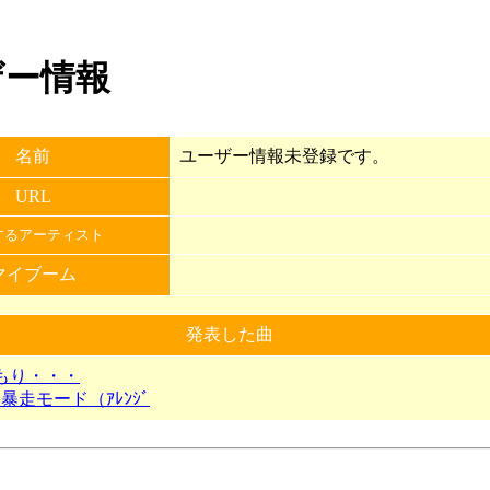
ーザー情報
名前
ユーザー情報未登録です。
URL
するアーティスト
マイブーム
発表した曲
もり・・・
 暴走モード（ｱﾚﾝｼﾞ