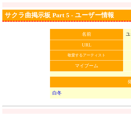
サクラ曲掲示板 Part 5 - ユーザー情報
名前
ユ
URL
敬愛するアーティスト
マイブーム
白冬