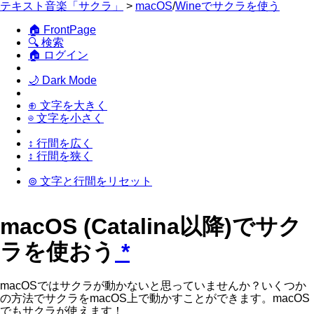
テキスト音楽「サクラ」
>
macOS
/
Wineでサクラを使う
🏠 FrontPage
🔍 検索
🏠 ログイン
🌙 Dark Mode
⊕ 文字を大きく
⊖ 文字を小さく
↕ 行間を広く
↕ 行間を狭く
⊚ 文字と行間をリセット
macOS (Catalina以降)でサク
ラを使おう
*
macOSではサクラが動かないと思っていませんか？いくつか
の方法でサクラをmacOS上で動かすことができます。macOS
でもサクラが使えます！