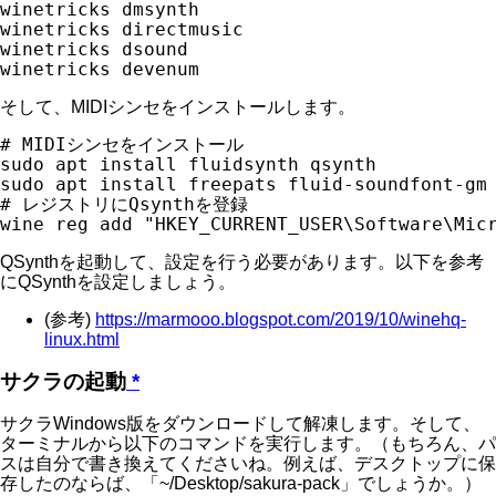
winetricks dmsynth

winetricks directmusic

winetricks dsound

そして、MIDIシンセをインストールします。
# MIDIシンセをインストール

sudo apt install fluidsynth qsynth

sudo apt install freepats fluid-soundfont-gm 
# レジストリにQsynthを登録

QSynthを起動して、設定を行う必要があります。以下を参考
にQSynthを設定しましょう。
(参考)
https://marmooo.blogspot.com/2019/10/winehq-
linux.html
サクラの起動
*
サクラWindows版をダウンロードして解凍します。そして、
ターミナルから以下のコマンドを実行します。（もちろん、パ
スは自分で書き換えてくださいね。例えば、デスクトップに保
存したのならば、「~/Desktop/sakura-pack」でしょうか。）