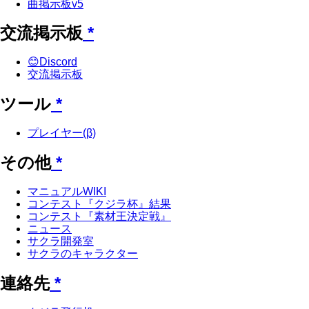
曲掲示板v5
交流掲示板
*
😊Discord
交流掲示板
ツール
*
プレイヤー(β)
その他
*
マニュアルWIKI
コンテスト『クジラ杯』結果
コンテスト『素材王決定戦』
ニュース
サクラ開発室
サクラのキャラクター
連絡先
*