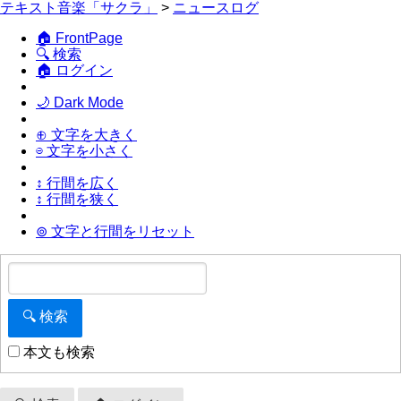
テキスト音楽「サクラ」
>
ニュースログ
🏠 FrontPage
🔍 検索
🏠 ログイン
🌙 Dark Mode
⊕ 文字を大きく
⊖ 文字を小さく
↕ 行間を広く
↕ 行間を狭く
⊚ 文字と行間をリセット
本文も検索