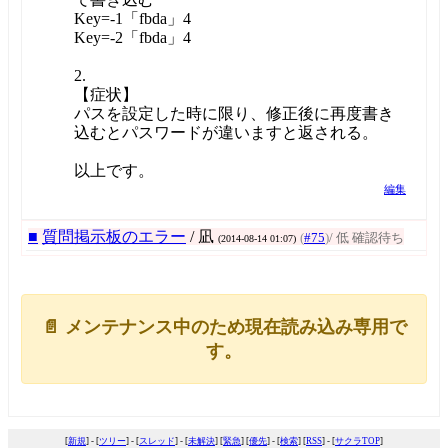
Key=-1「fbda」4
Key=-2「fbda」4
2.
【症状】
パスを設定した時に限り、修正後に再度書き
込むとパスワードが違いますと返される。
以上です。
編集
■
質問掲示板のエラー
/ 凪
(
#75
)
/ 低 確認待ち
(2014-08-14 01:07)
📄 メンテナンス中のため現在読み込み専用で
す。
[
新規
] - [
ツリー
] - [
スレッド
] - [
未解決
] [
緊急
] [
優先
] - [
検索
] [
RSS
] - [
サクラTOP
]