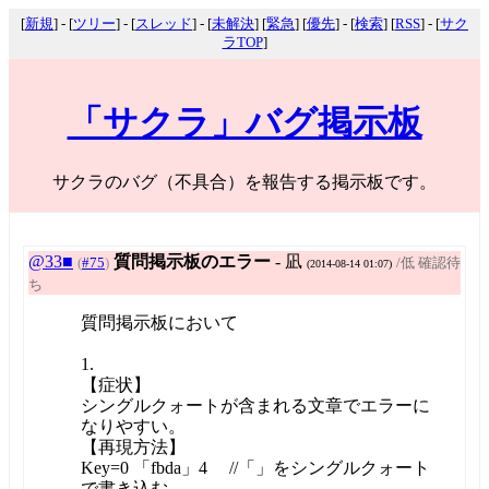
[
新規
] - [
ツリー
] - [
スレッド
] - [
未解決
] [
緊急
] [
優先
] - [
検索
] [
RSS
] - [
サク
ラTOP
]
「サクラ」バグ掲示板
サクラのバグ（不具合）を報告する掲示板です。
@33■
質問掲示板のエラー
- 凪
(
#75
)
/低 確認待
(2014-08-14 01:07)
ち
質問掲示板において
1.
【症状】
シングルクォートが含まれる文章でエラーに
なりやすい。
【再現方法】
Key=0 「fbda」4 //「」をシングルクォート
で書き込む