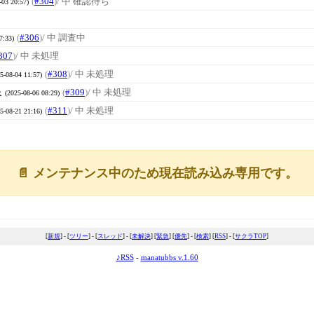
(
#304
)
/ 中 確認待ち
-03 20:57)
(
#306
)
/ 中 調査中
7:33)
307
)
/ 中 未処理
(
#308
)
/ 中 未処理
5-08-04 11:57)
泉
(
#309
)
/ 中 未処理
(2025-08-06 08:29)
(
#311
)
/ 中 未処理
5-08-21 21:16)
📄 メンテナンス中のため現在読み込み専用です。
[
新規
] - [
ツリー
] - [
スレッド
] - [
未解決
] [
緊急
] [
優先
] - [
検索
] [
RSS
] - [
サクラTOP
]
♪RSS
-
manatubbs v.1.60