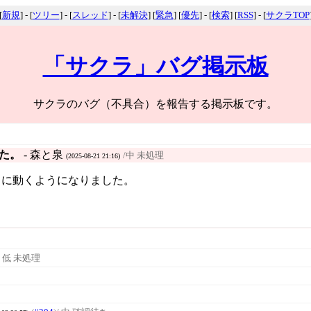
[
新規
] - [
ツリー
] - [
スレッド
] - [
未解決
] [
緊急
] [
優先
] - [
検索
] [
RSS
] - [
サクラTOP
「サクラ」バグ掲示板
サクラのバグ（不具合）を報告する掲示板です。
た。
- 森と泉
/中 未処理
(2025-08-21 21:16)
正常に動くようになりました。
/ 低 未処理