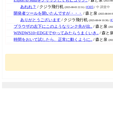
Export to Midiをクリックしてもピコサク..
/ 森と泉
(2025-08
あれれ？
/ クジラ飛行机
(
#305
)
/ 中 調査中
(2025-08-03 22:51)
開発者ツールを開いたんですが・・・
/ 森と泉
(2025-08-04 0
ありがとうございます
/ クジラ飛行机
(
#
(2025-08-04 10:30)
ブラウザの左下にこのようなリンク先が出..
/ 森と泉
(202
WINDWS10+EDGEでやってみたらうまくいき..
/ 森と
時間をおいて試したら、正常に動くように..
/ 森と泉
(202