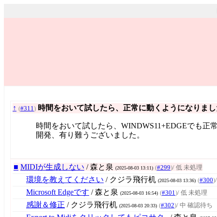
↑
時間をおいて試したら、正常に動くようになりまし
(
#311
)
時間をおいて試したら、WINDWS11+EDGEでも
開発、有り難うございました。
■
MIDIが生成しない
/ 森と泉
(
#299
)
/ 低 未処理
(2025-08-03 13:11)
環境を教えてください
/ クジラ飛行机
(
#300
)
(2025-08-03 13:36)
Microsoft Edgeです
/ 森と泉
(
#301
)
/ 低 未処理
(2025-08-03 16:54)
感謝＆修正
/ クジラ飛行机
(
#302
)
/ 中 確認待ち
(2025-08-03 20:33)