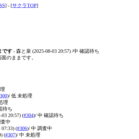
SS
] - [
サクラTOP
]
ままです
- 森と泉
(2025-08-03 20:57)
/中 確認待ち
クラ画面のままです。
処理
300
)
/ 低 未処理
未処理
確認待ち
-03 20:57)
(
#304
)
/ 中 確認待ち
 調査中
 07:33)
(
#306
)
/ 中 調査中
0)
(
#307
)
/ 中 未処理