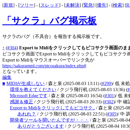
[
新規
] - [
ツリー
] - [
スレッド
] - [
未解決
] [
緊急
] [
優先
] - [
検索
] [
R
「サクラ」バグ掲示板
サクラのバグ（不具合）を報告する掲示板です。
↑
(
#304
)
Export to Midiをクリックしてもピコサクラ画面の
ピコサクラ画面でExport to Midiをクリックしてもピコサ
Export to Midiをマウスオーバーでリンク先が
https://sakuramml.com/picosakura/index.php#
となっています。
編集
■
MIDIが生成しない
/ 森と泉
(2025-08-03 13:11)
(
#299
)
/ 低 未
環境を教えてください
/ クジラ飛行机
(2025-08-03 13:36)
(
#
Microsoft Edgeです
/ 森と泉
(2025-08-03 16:54)
(
#301
)
/ 低 
感謝＆修正
/ クジラ飛行机
(2025-08-03 20:33)
(
#302
)
/ 中 
Export to Midiをクリックしてもピコサク..
/ 森と泉
(2025-08
あれれ？
/ クジラ飛行机
(2025-08-03 22:51)
(
#305
)
/ 中
開発者ツールを開いたんですが・・・
/ 森と泉
(2025-08-04
ありがとうございます
/ クジラ飛行机
(2025-08-04 10:3