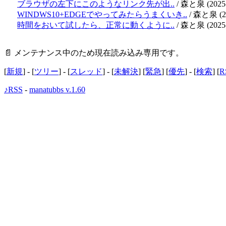
ブラウザの左下にこのようなリンク先が出..
/ 森と泉
(2025
WINDWS10+EDGEでやってみたらうまくいき..
/ 森と泉
(
時間をおいて試したら、正常に動くように..
/ 森と泉
(2025
📄 メンテナンス中のため現在読み込み専用です。
[
新規
] - [
ツリー
] - [
スレッド
] - [
未解決
] [
緊急
] [
優先
] - [
検索
] [
R
♪RSS
-
manatubbs v.1.60