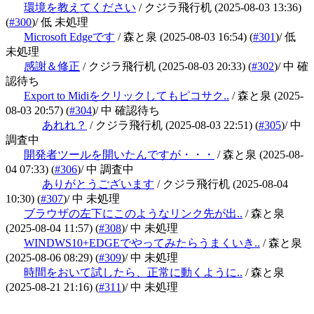
環境を教えてください
/ クジラ飛行机
(2025-08-03 13:36)
(
#300
)
/ 低 未処理
Microsoft Edgeです
/ 森と泉
(2025-08-03 16:54)
(
#301
)
/ 低
未処理
感謝＆修正
/ クジラ飛行机
(2025-08-03 20:33)
(
#302
)
/ 中 確
認待ち
Export to Midiをクリックしてもピコサク..
/ 森と泉
(2025-
08-03 20:57)
(
#304
)
/ 中 確認待ち
あれれ？
/ クジラ飛行机
(2025-08-03 22:51)
(
#305
)
/ 中
調査中
開発者ツールを開いたんですが・・・
/ 森と泉
(2025-08-
04 07:33)
(
#306
)
/ 中 調査中
ありがとうございます
/ クジラ飛行机
(2025-08-04
10:30)
(
#307
)
/ 中 未処理
ブラウザの左下にこのようなリンク先が出..
/ 森と泉
(2025-08-04 11:57)
(
#308
)
/ 中 未処理
WINDWS10+EDGEでやってみたらうまくいき..
/ 森と泉
(2025-08-06 08:29)
(
#309
)
/ 中 未処理
時間をおいて試したら、正常に動くように..
/ 森と泉
(2025-08-21 21:16)
(
#311
)
/ 中 未処理