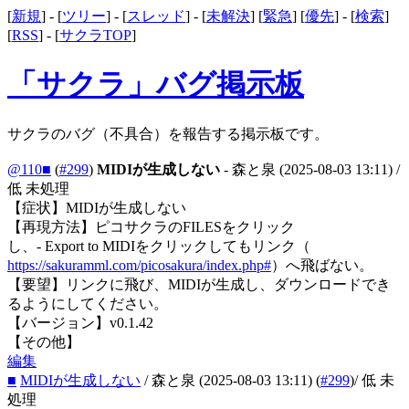
[
新規
] - [
ツリー
] - [
スレッド
] - [
未解決
] [
緊急
] [
優先
] - [
検索
]
[
RSS
] - [
サクラTOP
]
「サクラ」バグ掲示板
サクラのバグ（不具合）を報告する掲示板です。
@110■
(
#299
)
MIDIが生成しない
- 森と泉
(2025-08-03 13:11)
/
低 未処理
【症状】MIDIが生成しない
【再現方法】ピコサクラのFILESをクリック
し、- Export to MIDIをクリックしてもリンク（
https://sakuramml.com/picosakura/index.php#
）へ飛ばない。
【要望】リンクに飛び、MIDIが生成し、ダウンロードでき
るようにしてください。
【バージョン】v0.1.42
【その他】
編集
■
MIDIが生成しない
/ 森と泉
(2025-08-03 13:11)
(
#299
)
/ 低 未
処理