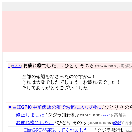
↑
お疲れ様でした。
- ひとり そのら
(
#296
)
/高 解
(2025-06-02 06:33)
全部の確認をなさったのですか...！
それは大変でしたでしょう。お疲れ様でした！
そしてありがとうございました！
■
曲ID2740 中華飯店の夜でお気に入りの数..
/ ひとり その
修正しました
/ クジラ飛行机
(
#294
)
/ 高 解決
(2025-06-01 23:25)
お疲れ様でした。
/ ひとり そのら
(
#296
)
/ 高
(2025-06-02 06:33)
ChatGPTが確認してくれました！
/ クジラ飛行机
(202