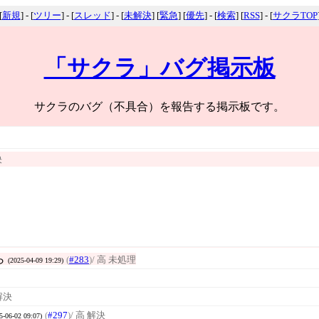
[
新規
] - [
ツリー
] - [
スレッド
] - [
未解決
] [
緊急
] [
優先
] - [
検索
] [
RSS
] - [
サクラTOP
「サクラ」バグ掲示板
サクラのバグ（不具合）を報告する掲示板です。
決
ら
(
#283
)
/ 高 未処理
(2025-04-09 19:29)
 解決
(
#297
)
/ 高 解決
5-06-02 09:07)