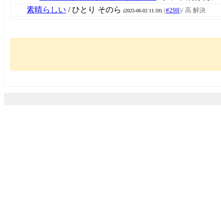
素晴らしい
/ ひとり そのら
(
#298
)
/ 高 解決
(2025-06-02 11:59)