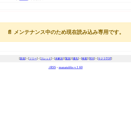
📄 メンテナンス中のため現在読み込み専用です。
[
新規
] - [
ツリー
] - [
スレッド
] - [
未解決
] [
緊急
] [
優先
] - [
検索
] [
RSS
] - [
サクラTOP
]
♪RSS
-
manatubbs v.1.60