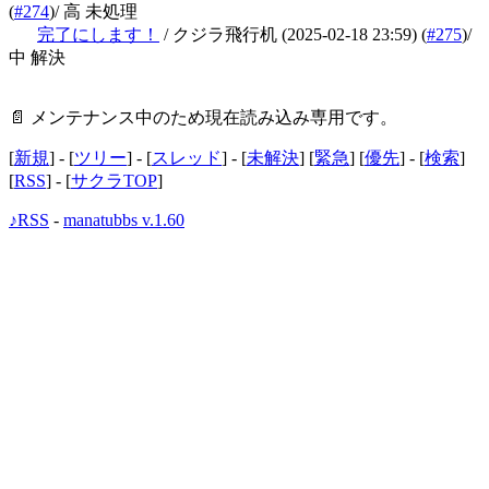
(
#274
)
/ 高 未処理
完了にします！
/ クジラ飛行机
(2025-02-18 23:59)
(
#275
)
/
中 解決
📄 メンテナンス中のため現在読み込み専用です。
[
新規
] - [
ツリー
] - [
スレッド
] - [
未解決
] [
緊急
] [
優先
] - [
検索
]
[
RSS
] - [
サクラTOP
]
♪RSS
-
manatubbs v.1.60