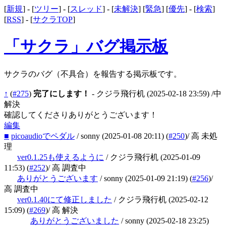
[
新規
] - [
ツリー
] - [
スレッド
] - [
未解決
] [
緊急
] [
優先
] - [
検索
]
[
RSS
] - [
サクラTOP
]
「サクラ」バグ掲示板
サクラのバグ（不具合）を報告する掲示板です。
↑
(
#275
)
完了にします！
- クジラ飛行机
(2025-02-18 23:59)
/中
解決
確認してくださりありがとうございます！
編集
■
picoaudioでペダル
/ sonny
(2025-01-08 20:11)
(
#250
)
/ 高 未処
理
ver0.1.25も使えるように
/ クジラ飛行机
(2025-01-09
11:53)
(
#252
)
/ 高 調査中
ありがとうございます
/ sonny
(2025-01-09 21:19)
(
#256
)
/
高 調査中
ver0.1.40にて修正しました
/ クジラ飛行机
(2025-02-12
15:09)
(
#269
)
/ 高 解決
ありがとうございました
/ sonny
(2025-02-18 23:25)