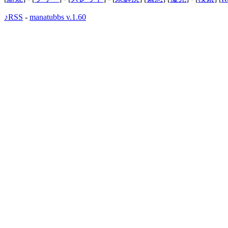
♪RSS
-
manatubbs v.1.60