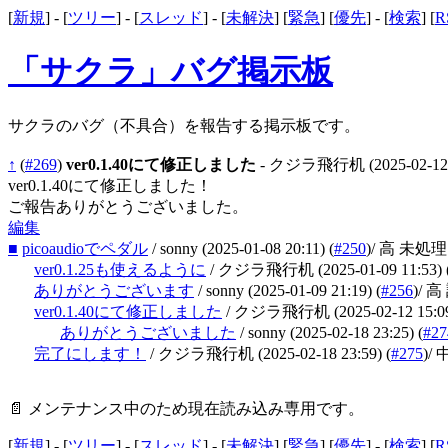
[
新規
] - [
ツリー
] - [
スレッド
] - [
未解決
] [
緊急
] [
優先
] - [
検索
] [
R
「サクラ」バグ掲示板
サクラのバグ（不具合）を報告する掲示板です。
↑
(
#269
)
ver0.1.40にて修正しました
- クジラ飛行机
(2025-02-12
ver0.1.40にて修正しました！
ご報告ありがとうございました。
編集
■
picoaudioでペダル
/ sonny
(2025-01-08 20:11)
(
#250
)
/ 高 未処理
ver0.1.25も使えるように
/ クジラ飛行机
(2025-01-09 11:53)
ありがとうございます
/ sonny
(2025-01-09 21:19)
(
#256
)
/ 
ver0.1.40にて修正しました
/ クジラ飛行机
(2025-02-12 15:0
ありがとうございました
/ sonny
(2025-02-18 23:25)
(
#27
完了にします！
/ クジラ飛行机
(2025-02-18 23:59)
(
#275
)
/ 
📄 メンテナンス中のため現在読み込み専用です。
[
新規
] - [
ツリー
] - [
スレッド
] - [
未解決
] [
緊急
] [
優先
] - [
検索
] [
R