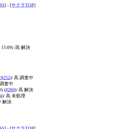
SS
] - [
サクラTOP
]
 15:09)
/高 解決
(
#252
)
/ 高 調査中
高 調査中
9)
(
#269
)
/ 高 解決
4
)
/ 高 未処理
中 解決
SS
] - [
サクラTOP
]