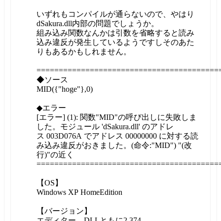
いずれもコンパイルが通らないので、やはり
dSakura.dll内部の問題でしょうか。
組み込み関数なんかは引数を省略すると読み
込み違反が発生しているようですしそのあた
りもあるかもしれません。
=========================================
◆ソース
MID({"hoge"},0)
◆エラー
[エラー] (1): 関数"MID"の呼び出しに失敗しま
した。モジュール 'dSakura.dll' のアドレ
ス 003D076A でアドレス 00000000 に対する読
み込み違反がおきました。(命令:"MID") "(改
行)"の近く
=========================================
【OS】
Windows XP HomeEdition
【バージョン】
エディター、DLLともに2.374