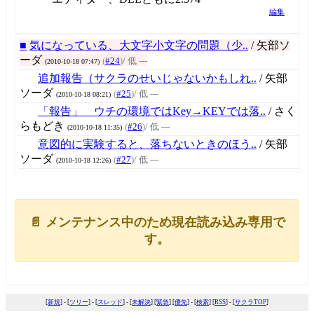
編集
■
気になっている、大文字小文字の問題（少..
/ 矢部ソ
ーダ
(
#24
)
/ 低 ---
(2010-10-18 07:47)
追加報告（サクラのせいじゃないかもしれ..
/ 矢部
ソーダ
(
#25
)
/ 低 ---
(2010-10-18 08:21)
「報告」 ウチの環境ではKey→KEYでは落..
/ さく
らもどき
(
#26
)
/ 低 ---
(2010-10-18 11:35)
意図的に実験すると、落ちないときのほう..
/ 矢部
ソーダ
(
#27
)
/ 低 ---
(2010-10-18 12:26)
📄 メンテナンス中のため現在読み込み専用で
す。
[
新規
] - [
ツリー
] - [
スレッド
] - [
未解決
] [
緊急
] [
優先
] - [
検索
] [
RSS
] - [
サクラTOP
]