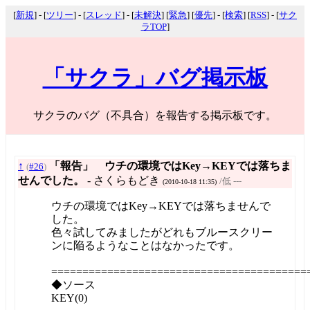
[
新規
] - [
ツリー
] - [
スレッド
] - [
未解決
] [
緊急
] [
優先
] - [
検索
] [
RSS
] - [
サク
ラTOP
]
「サクラ」バグ掲示板
サクラのバグ（不具合）を報告する掲示板です。
↑
「報告」 ウチの環境ではKey→KEYでは落ちま
(
#26
)
せんでした。
- さくらもどき
/低 ---
(2010-10-18 11:35)
ウチの環境ではKey→KEYでは落ちませんで
した。
色々試してみましたがどれもブルースクリー
ンに陥るようなことはなかったです。
=========================================
◆ソース
KEY(0)