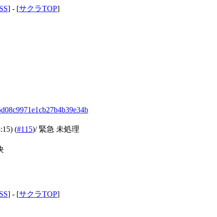
SS
] - [
サクラTOP
]
8c5d08c9971e1cb27b4b39e34b
:15)
(
#115
)
/ 緊急 未処理
決
SS
] - [
サクラTOP
]