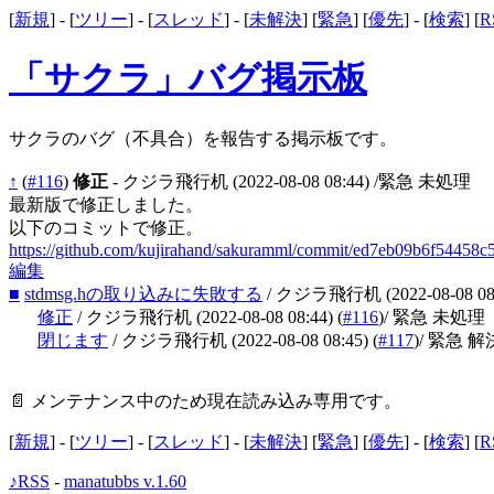
[
新規
] - [
ツリー
] - [
スレッド
] - [
未解決
] [
緊急
] [
優先
] - [
検索
] [
R
「サクラ」バグ掲示板
サクラのバグ（不具合）を報告する掲示板です。
↑
(
#116
)
修正
- クジラ飛行机
(2022-08-08 08:44)
/緊急 未処理
最新版で修正しました。
以下のコミットで修正。
https://github.com/kujirahand/sakuramml/commit/ed7eb09b6f5445
編集
■
stdmsg.hの取り込みに失敗する
/ クジラ飛行机
(2022-08-08 08
修正
/ クジラ飛行机
(2022-08-08 08:44)
(
#116
)
/ 緊急 未処理
閉じます
/ クジラ飛行机
(2022-08-08 08:45)
(
#117
)
/ 緊急 解
📄 メンテナンス中のため現在読み込み専用です。
[
新規
] - [
ツリー
] - [
スレッド
] - [
未解決
] [
緊急
] [
優先
] - [
検索
] [
R
♪RSS
-
manatubbs v.1.60