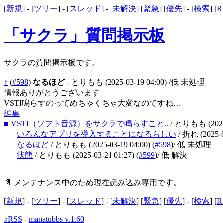
[
新規
] - [
ツリー
] - [
スレッド
] - [
未解決
] [
緊急
] [
優先
] - [
検索
] [
R
「サクラ」質問掲示板
サクラの質問掲示板です。
↑
(
#598
)
なるほど
- とりもも
(2025-03-19 04:00)
/低 未処理
情報ありがとうございます
VSTI鳴らすのってめちゃくちゃ大変なのですね…
編集
■
VSTI（ソフト音源）をサクラで鳴らすこと..
/ とりもも
(202
いろんなアプリを導入することになるらしい
/ 折れ
(2025-
なるほど
/ とりもも
(2025-03-19 04:00)
(
#598
)
/ 低 未処理
状態
/ とりもも
(2025-03-21 01:27)
(
#599
)
/ 低 解決
📄 メンテナンス中のため現在読み込み専用です。
[
新規
] - [
ツリー
] - [
スレッド
] - [
未解決
] [
緊急
] [
優先
] - [
検索
] [
R
♪RSS
-
manatubbs v.1.60