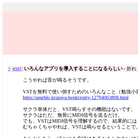
↑
いろんなアプリを導入することになるらしい
- 折れ
(
#597
)
こうやれば音が鳴るそうです。
VSTを無料で使い倒すためのいろんなこと（勉強小
https://ameblo.jp/araya-benki/entry-12794063808.html
サクラ単体だと、VST鳴らすその機能はないです。
サクラはただ、無骨にMIDI信号を送るだけ。
でも、VSTはMIDI信号を理解するので、結果的には
むちゃくちゃやれば、VSTは鳴らせるということで