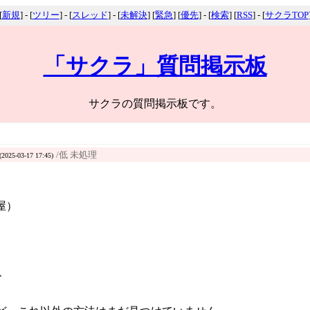
[
新規
] - [
ツリー
] - [
スレッド
] - [
未解決
] [
緊急
] [
優先
] - [
検索
] [
RSS
] - [
サクラTOP
「サクラ」質問掲示板
サクラの質問掲示板です。
/低 未処理
(2025-03-17 17:45)
屋）
、
。