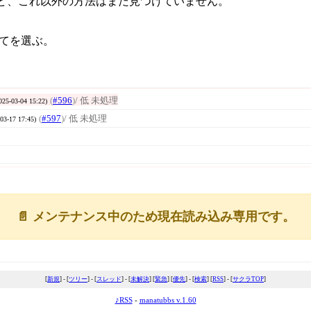
ど、これ以外の方法はまだ見つけていません。
当てを選ぶ。
(
#596
)
/ 低 未処理
025-03-04 15:22)
(
#597
)
/ 低 未処理
03-17 17:45)
📄 メンテナンス中のため現在読み込み専用です。
[
新規
] - [
ツリー
] - [
スレッド
] - [
未解決
] [
緊急
] [
優先
] - [
検索
] [
RSS
] - [
サクラTOP
]
♪RSS
-
manatubbs v.1.60