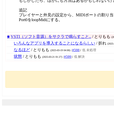
もしかしたら、ほかにも方法はあるかもしれないけ
追記
プレイヤーと外見の設定から、MIDIポートの割り
Port0をloopMidiにする。
■
VSTI（ソフト音源）をサクラで鳴らすこと..
/ とりもも
(2
いろんなアプリを導入することになるらしい
/ 折れ
(2025-
なるほど
/ とりもも
(
#598
)
/ 低 未処理
(2025-03-19 04:00)
状態
/ とりもも
(
#599
)
/ 低 解決
(2025-03-21 01:27)