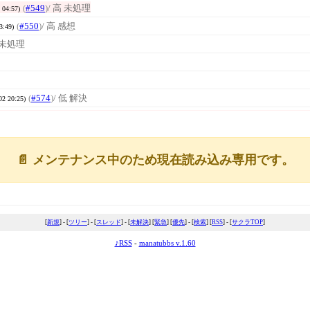
(
#549
)
/ 高 未処理
 04:57)
(
#550
)
/ 高 感想
3:49)
高 未処理
(
#574
)
/ 低 解決
02 20:25)
📄 メンテナンス中のため現在読み込み専用です。
[
新規
] - [
ツリー
] - [
スレッド
] - [
未解決
] [
緊急
] [
優先
] - [
検索
] [
RSS
] - [
サクラTOP
]
♪RSS
-
manatubbs v.1.60