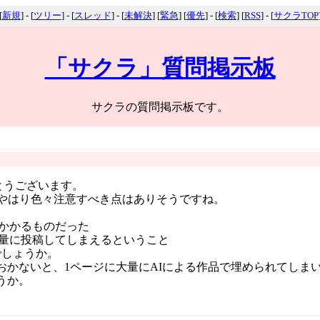
[
新規
] - [
ツリー
] - [
スレッド
] - [
未解決
] [
緊急
] [
優先
] - [
検索
] [
RSS
] - [
サクラTOP
「サクラ」質問掲示板
サクラの質問掲示板です。
とうございます。
、やはり色々注意すべき点はありそうですね。
っかかるものだった
大量に投稿してしまえるということ
でしょうか。
おかないと、1ページに大量にAIによる作品で埋められてしま
うか。