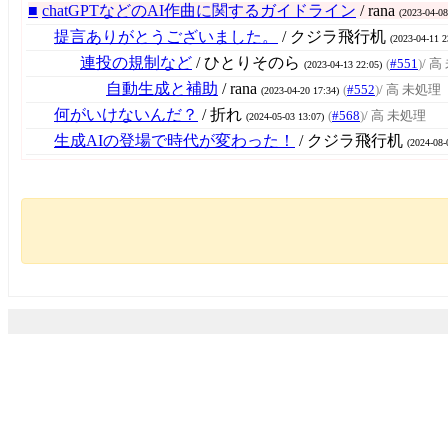
■
chatGPTなどのAI作曲に関するガイドライン
/ rana
(2023-04-08
提言ありがとうございました。
/ クジラ飛行机
(2023-04-11 2
連投の規制など
/ ひとりそのら
(
#551
)
/ 
(2023-04-13 22:05)
自動生成と補助
/ rana
(
#552
)
/ 高 未処理
(2023-04-20 17:34)
何がいけないんだ？
/ 折れ
(
#568
)
/ 高 未処理
(2024-05-03 13:07)
生成AIの登場で時代が変わった！
/ クジラ飛行机
(2024-08-