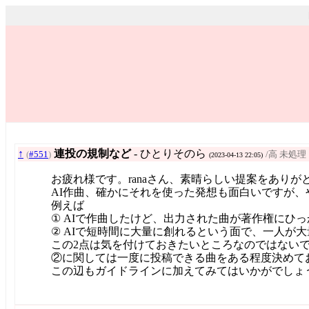
↑
連投の規制など
- ひとりそのら
(
#551
)
/高 未処理
(2023-04-13 22:05)
お疲れ様です。ranaさん、素晴らしい提案をありが
AI作曲、確かにそれを使った発想も面白いですが
例えば
① AIで作曲したけど、出力された曲が著作権にひ
② AIで短時間に大量に創れるという面で、一人が
この2点は気を付けておきたいところなのではない
②に関しては一度に投稿できる曲をある程度決めて
この辺もガイドラインに加えてみてはいかがでしょ