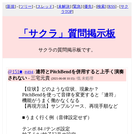
[
新規
] - [
ツリー
] - [
スレッド
] - [
未解決
] [
緊急
] [
優先
] - [
検索
] [
RSS
] - [
サク
ラTOP
]
「サクラ」質問掲示板
サクラの質問掲示板です。
@151■
連符とPitchBendを併用すると上手く演奏
(
#494
)
されない
- 三宅元貴
/低 未処理
(2021-06-08 10:15)
【症状】どのような症状、現象か？
PitchBendを使って音律を変更すると「連符」
機能がうまく働かなくなる
【再現方法】サンプルソース、再現手順など
■うまく行く例（音律設定せず）
テンポ 84 //テンポ設定