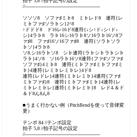
拍子 5,8 //拍子記号の設定
//-------------------------------------------------
ソソソ8 ソファ♯ミ♭8 ミ♭レド8 連符{レ
ミ♭ファ♯ソラ♭シ}2^8
↑ドドド8 ド16レ16ド8連符{↓シ↑ド↓シ↑ド↓
シ}4ラ♭8 ラ♭16シ16ラ♭8ソ16ラ♭16ソ8フ
ァ♯8 ファ♯16ソ16ファ♯8 連符{ソラ♭ソラ
♭ソ}4ラ♭8
ソ8.シ16ラ♭ソ8 シ♭連符{ラ♭シ♭ラ♭シ♭
ラ♭}4ソ8 ソ16ラ♭16ソ8連符{ファ♯ソファ♯
ソファ♯}4ミ♭8 連符{ミ♭ファ♯ミ♭ファ♯ミ
♭}4連符{レミ♭レミ♭レ}4ド8
連符{レドレ}4連符{ミ♭レミ♭}4連符{ファ♯
ミ♭ファ♯}8 連符{ミ♭ファ♯ミ♭}4連符{レ
ミ♭レミ♭レ}連符{ミ♭レミ♭}8 レド4.＆ド
＆ド8ん8ん8
■うまく行かない例（PitchBendを使って音律変
更）
テンポ 84 //テンポ設定
拍子 5,8 //拍子記号の設定
//-------------------------------------------------