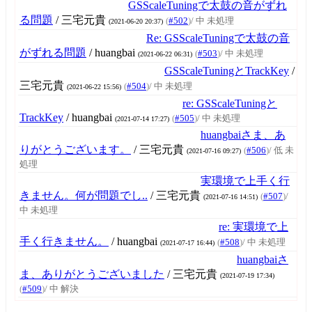
GSScaleTuningで太鼓の音がずれ
る問題
/ 三宅元貴
(
#502
)
/ 中 未処理
(2021-06-20 20:37)
Re: GSScaleTuningで太鼓の音
がずれる問題
/ huangbai
(
#503
)
/ 中 未処理
(2021-06-22 06:31)
GSScaleTuningとTrackKey
/
三宅元貴
(
#504
)
/ 中 未処理
(2021-06-22 15:56)
re: GSScaleTuningと
TrackKey
/ huangbai
(
#505
)
/ 中 未処理
(2021-07-14 17:27)
huangbaiさま、あ
りがとうございます。
/ 三宅元貴
(
#506
)
/ 低 未
(2021-07-16 09:27)
処理
実環境で上手く行
きません。何が問題でし..
/ 三宅元貴
(
#507
)
/
(2021-07-16 14:51)
中 未処理
re: 実環境で上
手く行きません。
/ huangbai
(
#508
)
/ 中 未処理
(2021-07-17 16:44)
huangbaiさ
ま、ありがとうございました
/ 三宅元貴
(2021-07-19 17:34)
(
#509
)
/ 中 解決