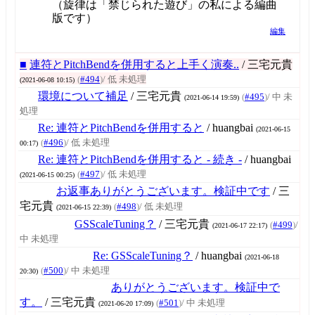
（旋律は「禁じられた遊び」の私による編曲
版です）
編集
■
連符とPitchBendを併用すると上手く演奏..
/ 三宅元貴
(
#494
)
/ 低 未処理
(2021-06-08 10:15)
環境について補足
/ 三宅元貴
(
#495
)
/ 中 未
(2021-06-14 19:59)
処理
Re: 連符とPitchBendを併用すると
/ huangbai
(2021-06-15
(
#496
)
/ 低 未処理
00:17)
Re: 連符とPitchBendを併用すると - 続き -
/ huangbai
(
#497
)
/ 低 未処理
(2021-06-15 00:25)
お返事ありがとうございます。検証中です
/ 三
宅元貴
(
#498
)
/ 低 未処理
(2021-06-15 22:39)
GSScaleTuning？
/ 三宅元貴
(
#499
)
/
(2021-06-17 22:17)
中 未処理
Re: GSScaleTuning？
/ huangbai
(2021-06-18
(
#500
)
/ 中 未処理
20:30)
ありがとうございます。検証中で
す。
/ 三宅元貴
(
#501
)
/ 中 未処理
(2021-06-20 17:09)