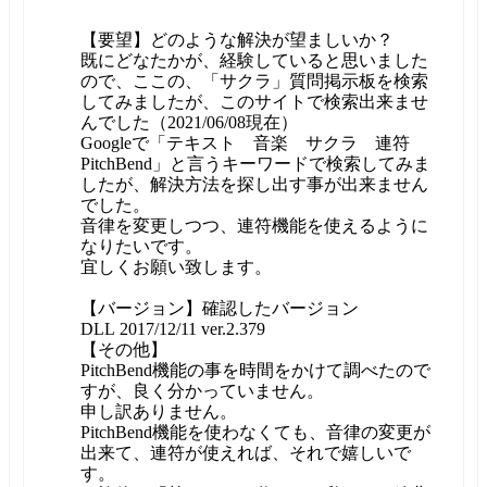
【要望】どのような解決が望ましいか？
既にどなたかが、経験していると思いました
ので、ここの、「サクラ」質問掲示板を検索
してみましたが、このサイトで検索出来ませ
んでした（2021/06/08現在）
Googleで「テキスト 音楽 サクラ 連符
PitchBend」と言うキーワードで検索してみま
したが、解決方法を探し出す事が出来ません
でした。
音律を変更しつつ、連符機能を使えるように
なりたいです。
宜しくお願い致します。
【バージョン】確認したバージョン
DLL 2017/12/11 ver.2.379
【その他】
PitchBend機能の事を時間をかけて調べたので
すが、良く分かっていません。
申し訳ありません。
PitchBend機能を使わなくても、音律の変更が
出来て、連符が使えれば、それで嬉しいで
す。