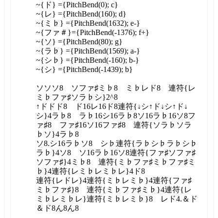
~{ド} ={PitchBend(0); c}
~{レ} ={PitchBend(160); d}
~{ミ♭} ={PitchBend(1632); e-}
~{ファ＃}={PitchBend(-1376); f+}
~{ソ} ={PitchBend(80); g}
~{ラ♭} ={PitchBend(1569); a-}
~{シ♭} ={PitchBend(-160); b-}
~{シ} ={PitchBend(-1439); b}
ソソソ8 ソファ♯ミ♭8 ミ♭レド8 連符{レ
ミ♭ファ♯ソラ♭シ}2^8
↑ドドド8 ド16レ16ド8連符{↓シ↑ド↓シ↑ド↓
シ}4ラ♭8 ラ♭16シ16ラ♭8ソ16ラ♭16ソ8フ
ァ♯8 ファ♯16ソ16ファ♯8 連符{ソラ♭ソラ
♭ソ}4ラ♭8
ソ8.シ16ラ♭ソ8 シ♭連符{ラ♭シ♭ラ♭シ♭
ラ♭}4ソ8 ソ16ラ♭16ソ8連符{ファ♯ソファ♯
ソファ♯}4ミ♭8 連符{ミ♭ファ♯ミ♭ファ♯ミ
♭}4連符{レミ♭レミ♭レ}4ド8
連符{レドレ}4連符{ミ♭レミ♭}4連符{ファ♯
ミ♭ファ♯}8 連符{ミ♭ファ♯ミ♭}4連符{レ
ミ♭レミ♭レ}連符{ミ♭レミ♭}8 レド4.＆ド
＆ド8ん8ん8