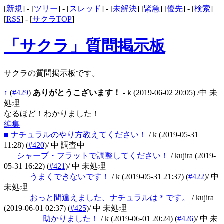
[
新規
] - [
ツリー
] - [
スレッド
] - [
未解決
] [
緊急
] [
優先
] - [
検索
]
[
RSS
] - [
サクラTOP
]
「サクラ」質問掲示板
サクラの質問掲示板です。
↑
(
#429
)
ありがとうこざいます！
- k
(2019-06-02 20:05)
/中 未
処理
なるほど！わかりました！
編集
■
ナチュラルのやり方教えてください！
/ k
(2019-05-31
11:28)
(
#420
)
/ 中 調査中
シャープ・フラットで調整してください！
/ kujira
(2019-
05-31 16:22)
(
#421
)
/ 中 未処理
うまくできないです！
/ k
(2019-05-31 21:37)
(
#422
)
/ 中
未処理
おっと間違えました、ナチュラルは＊です。
/ kujira
(2019-06-01 02:37)
(
#425
)
/ 中 未処理
助かりました！
/ k
(2019-06-01 20:24)
(
#426
)
/ 中 未