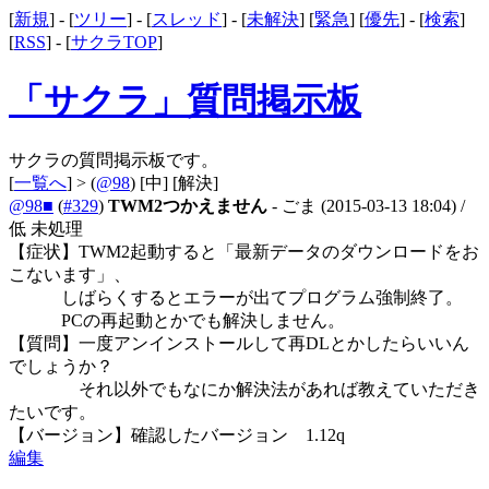
[
新規
] - [
ツリー
] - [
スレッド
] - [
未解決
] [
緊急
] [
優先
] - [
検索
]
[
RSS
] - [
サクラTOP
]
「サクラ」質問掲示板
サクラの質問掲示板です。
[
一覧へ
] > (
@98
)
[中]
[解決]
@98■
(
#329
)
TWM2つかえません
- ごま
(2015-03-13 18:04)
/
低 未処理
【症状】TWM2起動すると「最新データのダウンロードをお
こないます」、
しばらくするとエラーが出てプログラム強制終了。
PCの再起動とかでも解決しません。
【質問】一度アンインストールして再DLとかしたらいいん
でしょうか？
それ以外でもなにか解決法があれば教えていただき
たいです。
【バージョン】確認したバージョン 1.12q
編集