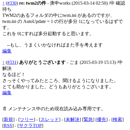
↑
(
#330
)
re: twm2の件
- 庚申works
(2015-03-14 02:50)
/中 確認
待ち
TWM2のあるフォルダの中にtwm.ini があるのですが、
twm.ini の AutoUpdate = 1 の行が多分 1になっているはずで
す。
これを 0にすれば多分起動すると思います。
--もし、うまくいかなければまた手を考えます
編集
↑
(
#331
)
ありがとうございます
- ごま
(2015-03-19 15:13)
/中
解決
なるほど！
さっそくやってみたところ、聞けるようになりました。
とても助かりました、どうもありがとうございます。
編集
📄 メンテナンス中のため現在読み込み専用です。
[
新規
] - [
ツリー
] - [
スレッド
] - [
未解決
] [
緊急
] [
優先
] - [
検索
]
[
RSS
] - [
サクラTOP
]