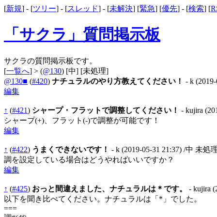
[
新規
] - [
ツリー
] - [
スレッド
] - [
未解決
] [
緊急
] [
優先
] - [
検索
] [
R
「サクラ」質問掲示板
サクラの質問掲示板です。
[
一覧へ
] > (
@130
)
[中]
[未処理]
@130■
(
#420
)
ナチュラルのやり方教えてください！
- k
(2019-
編集
↑
(
#421
)
シャープ・フラットで調整してください！
- kujira
(20
シャープ(+)、フラット(-)で調整が可能です！
編集
↑
(
#422
)
うまくできないです！
- k
(2019-05-31 21:37)
/中 未処
調を設定している場合はどうやればいいですか？
編集
↑
(
#425
)
おっと間違えました、ナチュラルは＊です。
- kujira
(
以下を聞き比べてください。ナチュラルは「*」でした。
===