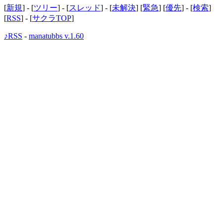
[
新規
] - [
ツリー
] - [
スレッド
] - [
未解決
] [
緊急
] [
優先
] - [
検索
]
[
RSS
] - [
サクラTOP
]
♪RSS
-
manatubbs v.1.60