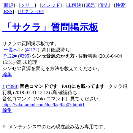
[
新規
] - [
ツリー
] - [
スレッド
] - [
未解決
] [
緊急
] [
優先
] - [
検索
]
[
RSS
] - [
サクラTOP
]
「サクラ」質問掲示板
サクラの質問掲示板です。
[
一覧へ
] > (
@122
)
[高]
[確認待ち]
@122■
(
#395
)
シンセ音源のかえ方
- 佐野善助
(2018-04-04
15:51)
/高 未処理
シンセの音源を変える方法を教えてください。
編集
↑
(
#398
)
音色コマンドです - FAQにも載ってます
- クジラ飛
行机
(2018-07-31 12:12)
/高 確認待ち
音色コマンド（Voiceコマンド）見てください。
https://sakuramml.com/doc/faq/faq03.htm#1
編集
📄 メンテナンス中のため現在読み込み専用です。