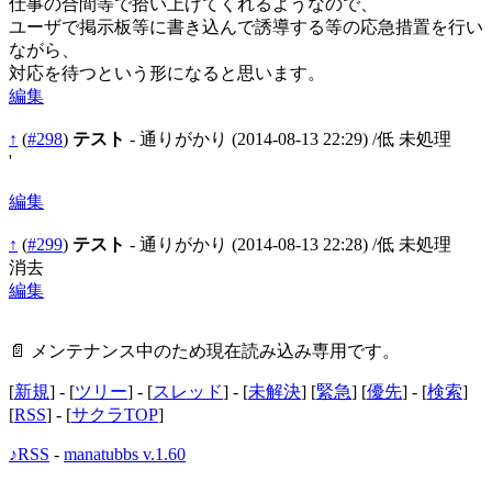
仕事の合間等で拾い上げてくれるようなので、
ユーザで掲示板等に書き込んで誘導する等の応急措置を行い
ながら、
対応を待つという形になると思います。
編集
↑
(
#298
)
テスト
- 通りがかり
(2014-08-13 22:29)
/低 未処理
'
編集
↑
(
#299
)
テスト
- 通りがかり
(2014-08-13 22:28)
/低 未処理
消去
編集
📄 メンテナンス中のため現在読み込み専用です。
[
新規
] - [
ツリー
] - [
スレッド
] - [
未解決
] [
緊急
] [
優先
] - [
検索
]
[
RSS
] - [
サクラTOP
]
♪RSS
-
manatubbs v.1.60