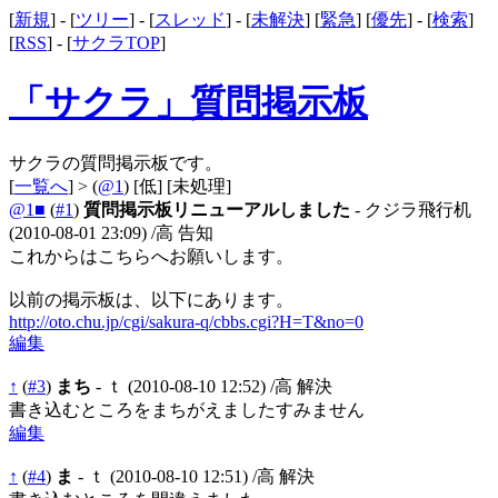
[
新規
] - [
ツリー
] - [
スレッド
] - [
未解決
] [
緊急
] [
優先
] - [
検索
]
[
RSS
] - [
サクラTOP
]
「サクラ」質問掲示板
サクラの質問掲示板です。
[
一覧へ
] > (
@1
)
[低]
[未処理]
@1■
(
#1
)
質問掲示板リニューアルしました
- クジラ飛行机
(2010-08-01 23:09)
/高 告知
これからはこちらへお願いします。
以前の掲示板は、以下にあります。
http://oto.chu.jp/cgi/sakura-q/cbbs.cgi?H=T&no=0
編集
↑
(
#3
)
まち
- ｔ
(2010-08-10 12:52)
/高 解決
書き込むところをまちがえましたすみません
編集
↑
(
#4
)
ま
- ｔ
(2010-08-10 12:51)
/高 解決