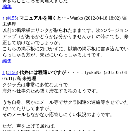
書き込むところを間違えました
編集
↑
(
#155
)
マニュアルを開くと‥
- Wanko
(2012-04-18 18:02)
/高
未処理
以前の掲示板にリンクが貼られたままです。次のバージョン
アップ（があるかどうかは分かりませんが）の時にでも、修
正して頂けないでしょうか。
こちらの掲示板に気づかずに、以前の掲示板に書き込んでい
らっしゃる方が、未だにいらっしゃるようです。
編集
↑
(
#156
)
代弁には程遠いですが・・・
- TyokuNal
(2012-05-04
05:11)
/高 未処理
クジラ氏は非常に多忙なようで、
海外へ仕事のため暫く滞在する程のようです。
うち自身、密かにメール等でサクラ関連の連絡等させていた
だいてたりしてますが、
そのメールもなかなか応答しにくい状況のようです。
ただ、声を上げて居れば、