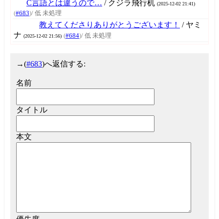
C言語とは違うので…
/ クジラ飛行机
(2025-12-02 21:41)
(
#683
)
/ 低 未処理
教えてくださりありがとうございます！
/ ヤミ
ナ
(
#684
)
/ 低 未処理
(2025-12-02 21:56)
→
(
#683
)へ返信する:
名前
タイトル
本文