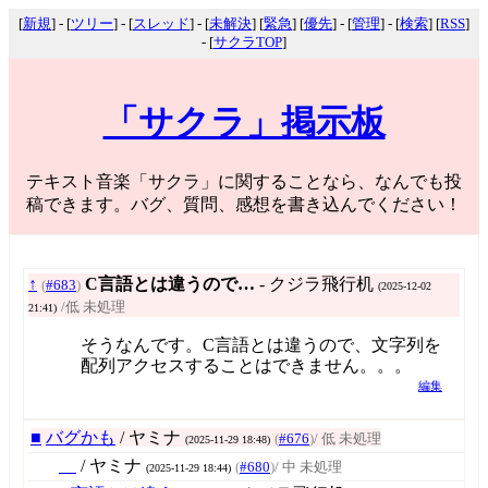
[
新規
] - [
ツリー
] - [
スレッド
] - [
未解決
] [
緊急
] [
優先
] - [
管理
] - [
検索
] [
RSS
]
- [
サクラTOP
]
「サクラ」掲示板
テキスト音楽「サクラ」に関することなら、なんでも投
稿できます。バグ、質問、感想を書き込んでください！
↑
C言語とは違うので…
- クジラ飛行机
(
#683
)
(2025-12-02
/低 未処理
21:41)
そうなんです。C言語とは違うので、文字列を
配列アクセスすることはできません。。。
編集
■
バグかも
/ ヤミナ
(
#676
)
/ 低 未処理
(2025-11-29 18:48)
/ ヤミナ
(
#680
)
/ 中 未処理
(2025-11-29 18:44)