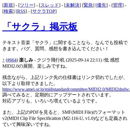
[
新規
] - [
ツリー
] - [
スレッド
] - [
未解決
] [
緊急
] [
優先
] - [
管理
] -
[
検索
] [
RSS
] - [
サクラTOP
]
「サクラ」掲示板
テキスト音楽「サクラ」に関することなら、なんでも投稿で
きます。バグ、質問、感想を書き込んでください！
↑
(
#664
)
楽しみ
- クジラ飛行机
(2025-09-14 22:11)
/低 感想
MIDI2.0の展開、楽しみですね。
残念ながら、上記リンク先の仕様書はリンク切れでしたが、
以下より取得できました。
https://www.amei.or.jp/midistandardcommittee/MIDI2.0/MIDI2dndw
調べてみると、定期的にアップデートされています。
対応アプリも、いろいろ増えているようです。
また、上記のPDFを見ると、SMF(MIDI File)のフォーマット
v2(MIDI Clip File Specification (M2-116-U, v1.0)なども定義され
ていて興味深いですね。