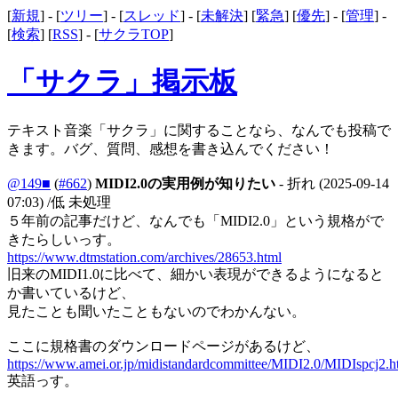
[
新規
] - [
ツリー
] - [
スレッド
] - [
未解決
] [
緊急
] [
優先
] - [
管理
] -
[
検索
] [
RSS
] - [
サクラTOP
]
「サクラ」掲示板
テキスト音楽「サクラ」に関することなら、なんでも投稿で
きます。バグ、質問、感想を書き込んでください！
@149■
(
#662
)
MIDI2.0の実用例が知りたい
- 折れ
(2025-09-14
07:03)
/低 未処理
５年前の記事だけど、なんでも「MIDI2.0」という規格がで
きたらしいっす。
https://www.dtmstation.com/archives/28653.html
旧来のMIDI1.0に比べて、細かい表現ができるようになると
か書いているけど、
見たことも聞いたこともないのでわかんない。
ここに規格書のダウンロードページがあるけど、
https://www.amei.or.jp/midistandardcommittee/MIDI2.0/MIDIspcj2.h
英語っす。