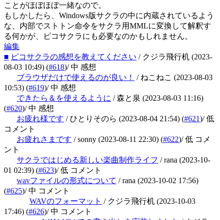
ことがほぼほぼ一緒なので。
もしかしたら、Windows版サクラの中に内蔵されているよう
な、内部でストトン命令をサクラ用MMLに変換して解釈す
る何かが、ピコサクラにも必要なのかもしれません。
編集
■
ピコサクラの感想を教えてください
/ クジラ飛行机
(2023-
08-03 10:49)
(
#618
)
/ 中 感想
ブラウザだけで使えるのが良い！
/ ねこねこ
(2023-08-03
10:53)
(
#619
)
/ 中 感想
できたら＆を使えるように
/ 森と泉
(2023-08-03 11:16)
(
#620
)
/ 中 感想
お疲れ様です
/ ひとりそのら
(2023-08-04 21:54)
(
#621
)
/ 低
コメント
お疲れさまです
/ sonny
(2023-08-11 22:30)
(
#622
)
/ 低 コメ
ント
サクラではじめる新しい楽曲制作ライフ
/ rana
(2023-10-
01 02:39)
(
#623
)
/ 低 コメント
wavファイルの形式について
/ rana
(2023-10-02 17:56)
(
#625
)
/ 中 コメント
WAVのフォーマット
/ クジラ飛行机
(2023-10-03
17:46)
(
#626
)
/ 中 コメント