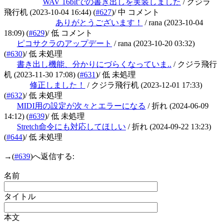
WAV 16bitでの書き出しを実装しました
/ クジラ
飛行机
(2023-10-04 16:44)
(
#627
)
/ 中 コメント
ありがとうございます！
/ rana
(2023-10-04
18:09)
(
#629
)
/ 低 コメント
ピコサクラのアップデート
/ rana
(2023-10-20 03:32)
(
#630
)
/ 低 未処理
書き出し機能、分かりにづらくなっていま..
/ クジラ飛行
机
(2023-11-30 17:08)
(
#631
)
/ 低 未処理
修正しました！
/ クジラ飛行机
(2023-12-01 17:33)
(
#632
)
/ 低 未処理
MIDI用の設定が次々とエラーになる
/ 折れ
(2024-06-09
14:12)
(
#639
)
/ 低 未処理
Stretch命令にも対応してほしい
/ 折れ
(2024-09-22 13:23)
(
#644
)
/ 低 未処理
→
(
#639
)へ返信する:
名前
タイトル
本文