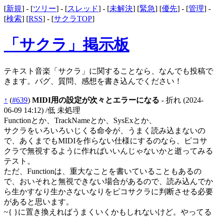
[
新規
] - [
ツリー
] - [
スレッド
] - [
未解決
] [
緊急
] [
優先
] - [
管理
] -
[
検索
] [
RSS
] - [
サクラTOP
]
「サクラ」掲示板
テキスト音楽「サクラ」に関することなら、なんでも投稿で
きます。バグ、質問、感想を書き込んでください！
↑
(
#639
)
MIDI用の設定が次々とエラーになる
- 折れ
(2024-
06-09 14:12)
/低 未処理
Functionとか、TrackNameとか、SysExとか、
サクラをいろいろいじくる命令が、うまく読み込まないの
で、あくまでもMIDIを作らない仕様にするのなら、ピコサ
クラで無視するように作ればいいんじゃないかと逝ってみる
テスト。
ただ、Functionは、重大なことを書いていることもあるの
で、おいそれと無視できない場合があるので、読み込んでか
ら生かすなり生かさないなりをピコサクラに判断させる必要
があると思います。
~{ }に置き換えればうまくいくかもしれないけど。やってる