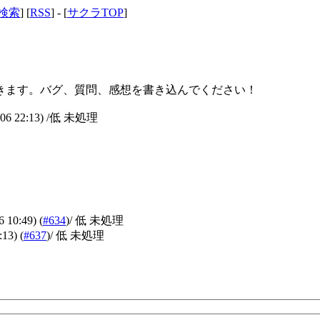
検索
] [
RSS
] - [
サクラTOP
]
きます。バグ、質問、感想を書き込んでください！
06 22:13)
/低 未処理
6 10:49)
(
#634
)
/ 低 未処理
:13)
(
#637
)
/ 低 未処理