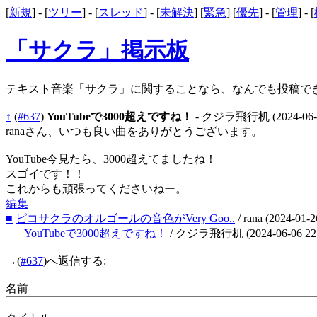
[
新規
] - [
ツリー
] - [
スレッド
] - [
未解決
] [
緊急
] [
優先
] - [
管理
] - [
「サクラ」掲示板
テキスト音楽「サクラ」に関することなら、なんでも投稿で
↑
(
#637
)
YouTubeで3000超えですね！
- クジラ飛行机
(2024-06-
ranaさん、いつも良い曲をありがとうございます。
YouTube今見たら、3000超えてましたね！
スゴイです！！
これからも頑張ってくださいねー。
編集
■
ピコサクラのオルゴールの音色がVery Goo..
/ rana
(2024-01-2
YouTubeで3000超えですね！
/ クジラ飛行机
(2024-06-06 22
→
(
#637
)へ返信する:
名前