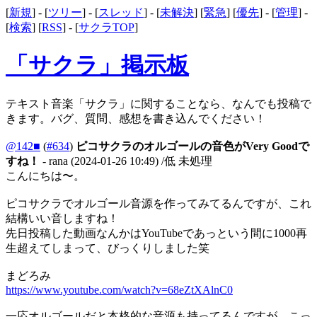
[
新規
] - [
ツリー
] - [
スレッド
] - [
未解決
] [
緊急
] [
優先
] - [
管理
] -
[
検索
] [
RSS
] - [
サクラTOP
]
「サクラ」掲示板
テキスト音楽「サクラ」に関することなら、なんでも投稿で
きます。バグ、質問、感想を書き込んでください！
@142■
(
#634
)
ピコサクラのオルゴールの音色がVery Goodで
すね！
- rana
(2024-01-26 10:49)
/低 未処理
こんにちは〜。
ピコサクラでオルゴール音源を作ってみてるんですが、これ
結構いい音しますね！
先日投稿した動画なんかはYouTubeであっという間に1000再
生超えてしまって、びっくりしました笑
まどろみ
https://www.youtube.com/watch?v=68eZtXAlnC0
一応オルゴールだと本格的な音源も持ってるんですが、こっ