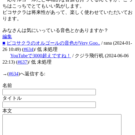
ちはこっちでとてもいい気がします。
ピコサクラは将来性があって、楽しく使わせていただいてお
ります。
みなさんは気にいっている音色とかありますか？
編集
■
ピコサクラのオルゴールの音色がVery Goo..
/ rana
(2024-01-
26 10:49)
(
#634
)
/ 低 未処理
YouTubeで3000超えですね！
/ クジラ飛行机
(2024-06-06
22:13)
(
#637
)
/ 低 未処理
→
(
#634
)へ返信する:
名前
タイトル
本文