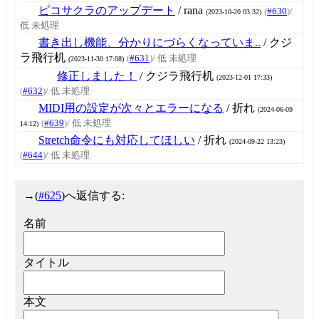
ピコサクラのアップデート
/ rana
(
#630
)
/
(2023-10-20 03:32)
低 未処理
書き出し機能、分かりにづらくなっていま..
/ クジ
ラ飛行机
(
#631
)
/ 低 未処理
(2023-11-30 17:08)
修正しました！
/ クジラ飛行机
(2023-12-01 17:33)
(
#632
)
/ 低 未処理
MIDI用の設定が次々とエラーになる
/ 折れ
(2024-06-09
(
#639
)
/ 低 未処理
14:12)
Stretch命令にも対応してほしい
/ 折れ
(2024-09-22 13:23)
(
#644
)
/ 低 未処理
→
(
#625
)へ返信する:
名前
タイトル
本文