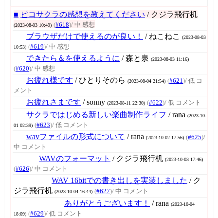
■
ピコサクラの感想を教えてください
/ クジラ飛行机
(
#618
)
/ 中 感想
(2023-08-03 10:49)
ブラウザだけで使えるのが良い！
/ ねこねこ
(2023-08-03
(
#619
)
/ 中 感想
10:53)
できたら＆を使えるように
/ 森と泉
(2023-08-03 11:16)
(
#620
)
/ 中 感想
お疲れ様です
/ ひとりそのら
(
#621
)
/ 低 コ
(2023-08-04 21:54)
メント
お疲れさまです
/ sonny
(
#622
)
/ 低 コメント
(2023-08-11 22:30)
サクラではじめる新しい楽曲制作ライフ
/ rana
(2023-10-
(
#623
)
/ 低 コメント
01 02:39)
wavファイルの形式について
/ rana
(
#625
)
/
(2023-10-02 17:56)
中 コメント
WAVのフォーマット
/ クジラ飛行机
(2023-10-03 17:46)
(
#626
)
/ 中 コメント
WAV 16bitでの書き出しを実装しました
/ ク
ジラ飛行机
(
#627
)
/ 中 コメント
(2023-10-04 16:44)
ありがとうございます！
/ rana
(2023-10-04
(
#629
)
/ 低 コメント
18:09)