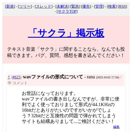
[
新規
] - [
ツリー
] - [
スレッド
] - [
未解決
] [
緊急
] [
優先
] - [
管理
] - [
検索
] [
RSS
]
- [
サクラTOP
]
「サクラ」掲示板
テキスト音楽「サクラ」に関することなら、なんでも投
稿できます。バグ、質問、感想を書き込んでください！
↑
wavファイルの形式について
- rana
(
#625
)
/
(2023-10-02 17:56)
中 コメント
お世話になっております。
wavファイルの書き出しなんですが、非常に便
利でよく使っておりまして形式が44.1KHzの
16bitだとありがたいのですがいかがでしょ
う？32bitだと互換性の問題で弾かれてしまう
サイトも結構ありまして...ご検討ください！
編集