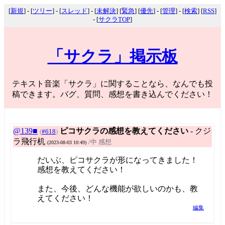
[
新規
] - [
ツリー
] - [
スレッド
] - [
未解決
] [
緊急
] [
優先
] - [
管理
] - [
検索
] [
RSS
]
- [
サクラTOP
]
「サクラ」掲示板
テキスト音楽「サクラ」に関することなら、なんでも投
稿できます。バグ、質問、感想を書き込んでください！
@139■
ピコサクラの感想を教えてください
- クジ
(
#618
)
ラ飛行机
/中 感想
(2023-08-03 10:49)
だいぶ、ピコサクラが形になってきました！
感想を教えてください！
また、今後、どんな機能が欲しいのかも、教
えてください！
編集