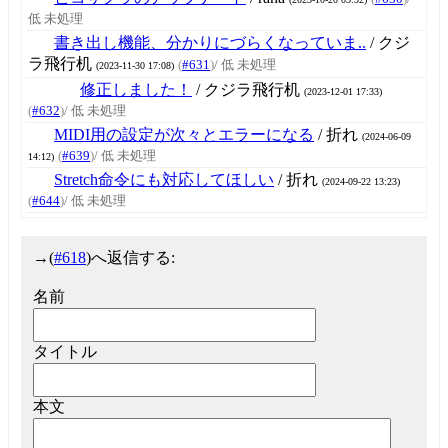
低 未処理
書き出し機能、分かりにづらくなっていま..
/ クジ
ラ飛行机
(
#631
)
/ 低 未処理
(2023-11-30 17:08)
修正しました！
/ クジラ飛行机
(2023-12-01 17:33)
(
#632
)
/ 低 未処理
MIDI用の設定が次々とエラーになる
/ 折れ
(2024-06-09
(
#639
)
/ 低 未処理
14:12)
Stretch命令にも対応してほしい
/ 折れ
(2024-09-22 13:23)
(
#644
)
/ 低 未処理
→
(
#618
)へ返信する:
名前
タイトル
本文