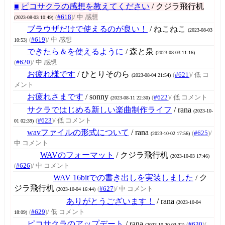
■
ピコサクラの感想を教えてください
/ クジラ飛行机
(
#618
)
/ 中 感想
(2023-08-03 10:49)
ブラウザだけで使えるのが良い！
/ ねこねこ
(2023-08-03
(
#619
)
/ 中 感想
10:53)
できたら＆を使えるように
/ 森と泉
(2023-08-03 11:16)
(
#620
)
/ 中 感想
お疲れ様です
/ ひとりそのら
(
#621
)
/ 低 コ
(2023-08-04 21:54)
メント
お疲れさまです
/ sonny
(
#622
)
/ 低 コメント
(2023-08-11 22:30)
サクラではじめる新しい楽曲制作ライフ
/ rana
(2023-10-
(
#623
)
/ 低 コメント
01 02:39)
wavファイルの形式について
/ rana
(
#625
)
/
(2023-10-02 17:56)
中 コメント
WAVのフォーマット
/ クジラ飛行机
(2023-10-03 17:46)
(
#626
)
/ 中 コメント
WAV 16bitでの書き出しを実装しました
/ ク
ジラ飛行机
(
#627
)
/ 中 コメント
(2023-10-04 16:44)
ありがとうございます！
/ rana
(2023-10-04
(
#629
)
/ 低 コメント
18:09)
ピコサクラのアップデート
/ rana
(
#630
)
/
(2023-10-20 03:32)