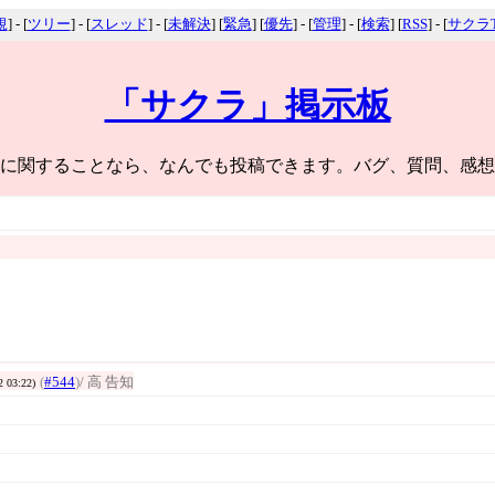
規
] - [
ツリー
] - [
スレッド
] - [
未解決
] [
緊急
] [
優先
] - [
管理
] - [
検索
] [
RSS
] - [
サクラT
「サクラ」掲示板
に関することなら、なんでも投稿できます。バグ、質問、感想
(
#544
)
/ 高 告知
2 03:22)