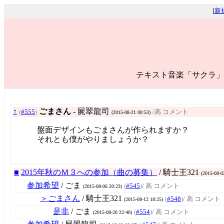
[
新
テキスト音楽「サクラ」
↑
ごまさん
- 屍翠龍司
(
#555
)
/高 コメント
(2015-08-21 00:53)
盤面デザインもごまさんが作られますか？
それとも僕がやりましょうか？
■
2015年秋のＭ３への参加（曲の募集）
/ 騎士王321
(2015-08-0
参加希望
/ ごま
(
#545
)
/ 高 コメント
(2015-08-06 20:23)
＞ごまさん
/ 騎士王321
(
#548
)
/ 高 コメント
(2015-08-12 18:25)
是非
/ ごま
(
#554
)
/ 高 コメント
(2015-08-20 22:40)