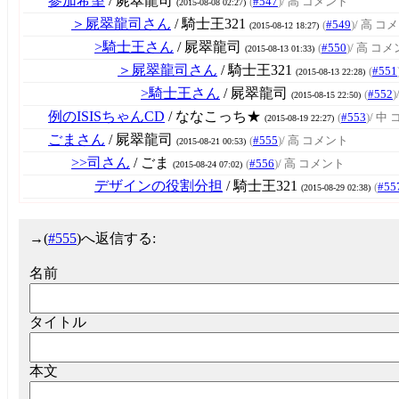
参加希望
/ 屍翠龍司
(
#547
)
/ 高 コメント
(2015-08-08 02:27)
＞屍翠龍司さん
/ 騎士王321
(
#549
)
/ 高 コ
(2015-08-12 18:27)
>騎士王さん
/ 屍翠龍司
(
#550
)
/ 高 コ
(2015-08-13 01:33)
＞屍翠龍司さん
/ 騎士王321
(
#551
(2015-08-13 22:28)
>騎士王さん
/ 屍翠龍司
(
#552
)
(2015-08-15 22:50)
例のISISちゃんCD
/ ななこっち★
(
#553
)
/ 中
(2015-08-19 22:27)
ごまさん
/ 屍翠龍司
(
#555
)
/ 高 コメント
(2015-08-21 00:53)
>>司さん
/ ごま
(
#556
)
/ 高 コメント
(2015-08-24 07:02)
デザインの役割分担
/ 騎士王321
(
#55
(2015-08-29 02:38)
→
(
#555
)へ返信する:
名前
タイトル
本文